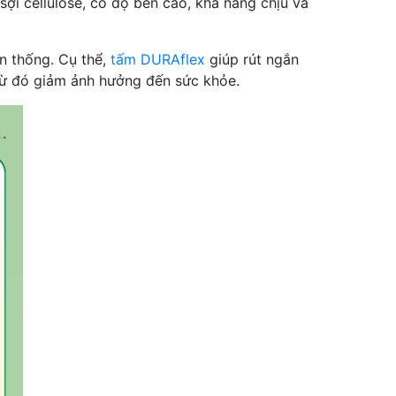
sợi cellulose, có độ bền cao, khả năng chịu va
n thống. Cụ thể,
tấm DURAflex
giúp rút ngắn
, từ đó giảm ảnh hưởng đến sức khỏe.