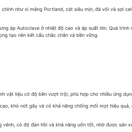
chính như xi măng Portland, cát siêu mịn, đá vôi và sợi cel
g áp Autoclave ở nhiệt độ cao và áp suất lớn. Quá trình n
rọng tạo nên kết cấu chắc chắn và bền vững.
h vật liệu có độ bền vượt trội, phù hợp cho nhiều ứng dụn
cao, khó nứt gãy và có khả năng chống mối mọt hiệu quả, gi
g vênh, có độ đàn hồi và khả năng uốn tốt, nhờ được sản x