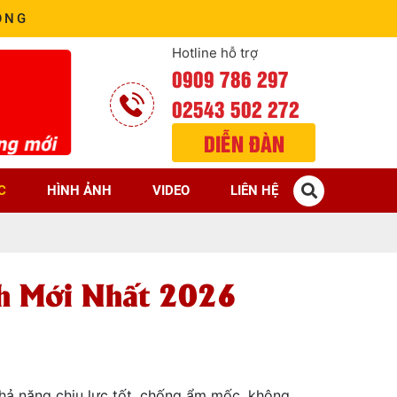
ÒNG
Hotline hỗ trợ
0909 786 297
02543 502 272
DIỄN ĐÀN
C
HÌNH ẢNH
VIDEO
LIÊN HỆ
ch Mới Nhất 2026
khả năng chịu lực tốt, chống ẩm mốc, không