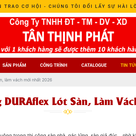
N TRAO CƠ HỘI - CHÚNG TÔI ĐỔI LẤY SỰ HÀI L
SẢN PHẨM
CÔNG TRÌNH
CATALOGUE
TIN TỨ
àn, làm vách mới nhất 2026
 DURAflex Lót Sàn, Làm Vá
huộng trong thi công sàn nhà, gác lửng, sàn giả đúc… nhờ 