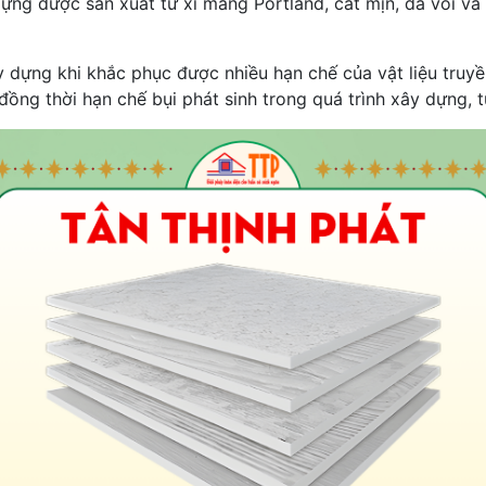
dựng được sản xuất từ xi măng Portland, cát mịn, đá vôi và 
 dựng khi khắc phục được nhiều hạn chế của vật liệu truyề
, đồng thời hạn chế bụi phát sinh trong quá trình xây dựng