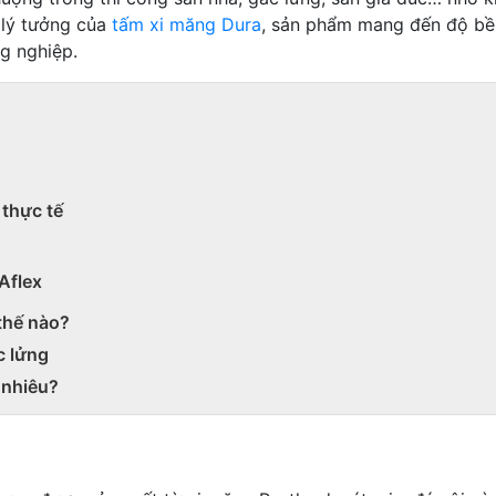
 lý tưởng của
tấm xi măng Dura
, sản phẩm mang đến độ bền
g nghiệp.
thực tế
Aflex
thế nào?
c lửng
 nhiêu?