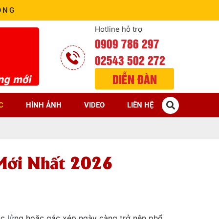
ÒNG
Hotline hỗ trợ
0909 786 297
02543 502 272
DIỄN ĐÀN
C
HÌNH ẢNH
VIDEO
LIÊN HỆ
 Mới Nhất 2026
gác lửng hoặc gác xép ngày càng trở nên phổ