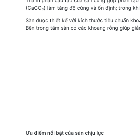
Thành phần cấu tạo của sàn cũng góp phần tạo 
(CaCO₃) làm tăng độ cứng và ổn định; trong khi
Sàn được thiết kế với kích thước tiêu chuẩn 
Bên trong tấm sàn có các khoang rỗng giúp giảm
Ưu điểm nổi bật của sàn chịu lực