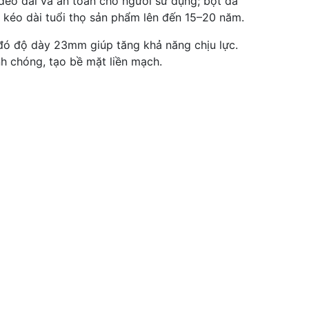
dẻo dai và an toàn cho người sử dụng; bột đá
, kéo dài tuổi thọ sản phẩm lên đến 15–20 năm.
đó độ dày 23mm giúp tăng khả năng chịu lực.
nh chóng, tạo bề mặt liền mạch.