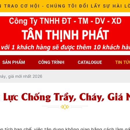
N TRAO CƠ HỘI - CHÚNG TÔI ĐỔI LẤY SỰ HÀI L
SẢN PHẨM
CÔNG TRÌNH
CATALOGUE
TIN TỨ
háy, giá mới nhất 2026
 Lực Chống Trầy, Cháy, Giá
iện tích hạn chế, việc tận dụng không gian bằng cách làm 