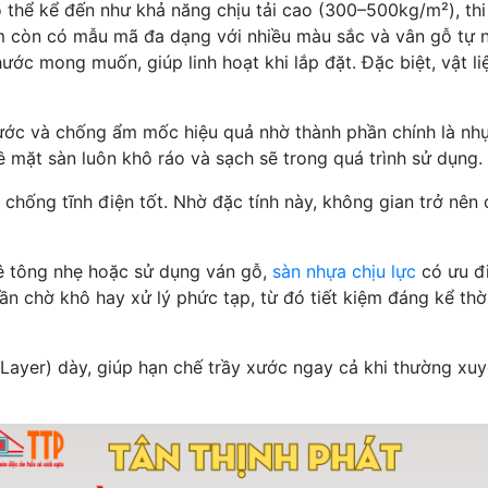
 thể kể đến như khả năng chịu tải cao (300–500kg/m²), th
hẩm còn có mẫu mã đa dạng với nhiều màu sắc và vân gỗ tự 
ước mong muốn, giúp linh hoạt khi lắp đặt. Đặc biệt, vật li
ước và chống ẩm mốc hiệu quả nhờ thành phần chính là nhự
 mặt sàn luôn khô ráo và sạch sẽ trong quá trình sử dụng.
 chống tĩnh điện tốt. Nhờ đặc tính này, không gian trở nên
ê tông nhẹ hoặc sử dụng ván gỗ,
sàn nhựa chịu lực
có ưu đi
ần chờ khô hay xử lý phức tạp, từ đó tiết kiệm đáng kể thời
ayer) dày, giúp hạn chế trầy xước ngay cả khi thường xuyê