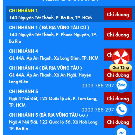
từng dòng sản phẩm,
hướng dẫn cách tính toán
CHI NHÁNH 1
Chỉ đường
chi phí – thi công hợp lý
143 Nguyễn Tất Thành, P. Bà Rịa, TP. HCM
và gợi ý ứng dụng thực tế
CHI NHÁNH 1 ( BÀ RỊA VŨNG TÀU CŨ )
theo từng không gian.
143 Nguyễn Tất Thành, P. Phước Nguyên, TP.
Chỉ đường
Nếu bạn đang tìm một vật
Bà Rịa
liệu lót sàn bền – đẹp – dễ
lắp đặt cho các công trình
CHI NHÁNH 4
Chỉ đường
hiện đại, đây chính là giải
QL 44A, Ấp An Thạnh, Xã Long Điền, TP. HCM
pháp bạn không nên bỏ
Quà Tặng
CHI NHÁNH 4 ( BÀ RỊA VŨNG TÀU )
qua.
QL 44A, Ấp An Thạnh, Xã An Ngãi, Huyện
Chỉ đường
Long Điền
0909 786 297
CHI NHÁNH 5
Ngã 4 Núi Đất, 122 Quốc lộ 56, P. Tam Long,
Chỉ đường
TP. HCM
0909 786 297
CHI NHÁNH 5 (BÀ RỊA VŨNG TÀU CŨ )
Ngã 4 Núi Đất, 122 Quốc lộ 56, Xã Hoà Long,
Chỉ đường
TP. Bà Rịa