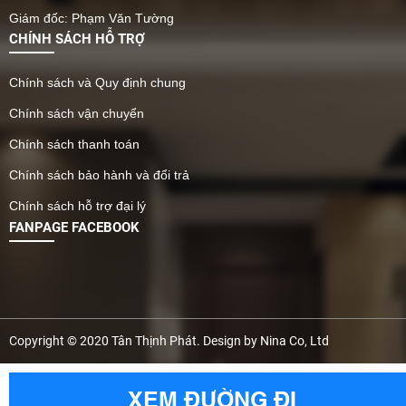
chùi. Không chỉ giúp tiết
Giám đốc: Phạm Văn Tường
kiệm chi phí vật tư – nhân
CHÍNH SÁCH HỖ TRỢ
công, loại vật liệu này còn
phù hợp với nhiều kiểu
Chính sách và Quy định chung
khung nền (sắt hộp,
khung thép, khung bê
Chính sách vận chuyển
tông nhẹ), giúp thi công
Chính sách thanh toán
nhanh chóng và dễ dàng
hơn bao giờ hết. Đặc biệt,
Chính sách bảo hành và đổi trả
với các mẫu tấm nhựa lỗ
Chính sách hỗ trợ đại lý
vuông, lỗ tròn đa dạng độ
FANPAGE FACEBOOK
dày và kích thước, người
dùng có thể lựa chọn linh
hoạt theo nhu cầu sử
dụng và ngân sách đầu
tư. Bài viết dưới đây sẽ
cung cấp cho bạn thông
Copyright © 2020 Tân Thịnh Phát. Design by Nina Co, Ltd
tin cập nhật giá tấm nhựa
lót sàn mới nhất 2026,
XEM ĐƯỜNG ĐI
phân tích ưu nhược điểm