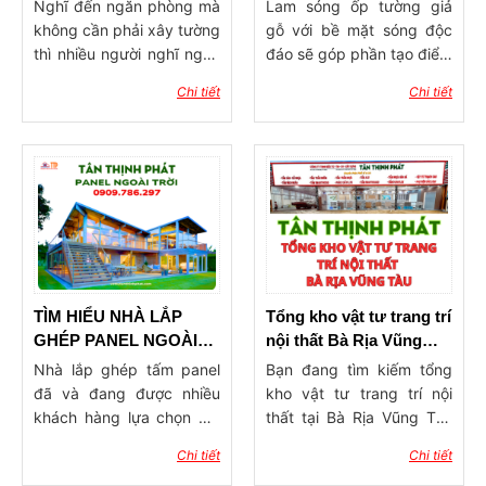
cao ngăn phòng?
giá lam ốp tường, trần
Nghĩ đến ngăn phòng mà
Lam sóng ốp tường giả
không cần phải xây tường
gỗ với bề mặt sóng độc
thì nhiều người nghĩ ngay
đáo sẽ góp phần tạo điểm
đến 2 dòng vật liệu phổ
nhấn ấn tượng cho công
Chi tiết
Chi tiết
biến hiện nay đó là vách
trình xây dựng. Sản phẩm
ngăn nhựa và vách thạch
có tính ứng dụng rộng rãi,
cao. Vậy nên dùng vách
được dùng trong trang trí
ngăn nhựa hay vách
ốp tường, ốp trần với ưu
thạch cao ngăn phòng?
điểm độ bền cao, khả
Hãy cùng vật tư Tân
năng chống chịu thời tiết
Thịnh Phát tham khảo qua
tốt, mang đến không gian
bài viết dưới đây để tìm ra
sống tinh tế, hiện đại và
giải pháp làm vách ngăn
đẳng cấp.
phòng phù hợp nhẩt cho
TÌM HIỂU NHÀ LẮP
Tổng kho vật tư trang trí
ngôi nhà của mình nhé!
GHÉP PANEL NGOÀI
nội thất Bà Rịa Vũng
TRỜI
Tàu – Uy tín, đa dạng,
Nhà lắp ghép tấm panel
Bạn đang tìm kiếm tổng
giá tận gốc
đã và đang được nhiều
kho vật tư trang trí nội
khách hàng lựa chọn bởi
thất tại Bà Rịa Vũng Tàu
những ưu điểm và tiện lợi
uy tín, giá tốt và hàng có
Chi tiết
Chi tiết
mà công trình này mang
sẵn đa dạng? Trong thời