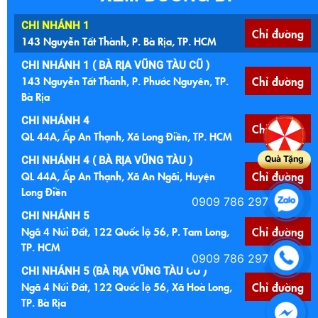
CHI NHÁNH 1
Chỉ đường
143 Nguyễn Tất Thành, P. Bà Rịa, TP. HCM
CHI NHÁNH 1 ( BÀ RỊA VŨNG TÀU CŨ )
143 Nguyễn Tất Thành, P. Phước Nguyên, TP.
Chỉ đường
Bà Rịa
CHI NHÁNH 4
Chỉ đường
QL 44A, Ấp An Thạnh, Xã Long Điền, TP. HCM
Quà Tặng
CHI NHÁNH 4 ( BÀ RỊA VŨNG TÀU )
QL 44A, Ấp An Thạnh, Xã An Ngãi, Huyện
Chỉ đường
Long Điền
0909 786 297
CHI NHÁNH 5
Ngã 4 Núi Đất, 122 Quốc lộ 56, P. Tam Long,
Chỉ đường
TP. HCM
0909 786 297
CHI NHÁNH 5 (BÀ RỊA VŨNG TÀU CŨ )
Ngã 4 Núi Đất, 122 Quốc lộ 56, Xã Hoà Long,
Chỉ đường
TP. Bà Rịa