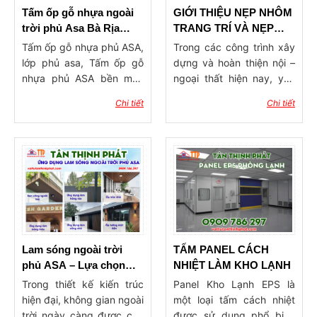
được người ta thay thế
Tấm ốp gỗ nhựa ngoài
GIỚI THIỆU NẸP NHÔM
bằng các tấm la phông.
trời phủ Asa Bà Rịa
TRANG TRÍ VÀ NẸP
Vậy la phông là gì?
Vũng Tàu
INOX TRANG TRÍ
Tấm ốp gỗ nhựa phủ ASA,
Trong các công trình xây
lớp phủ asa, Tấm ốp gỗ
dựng và hoàn thiện nội –
nhựa phủ ASA bền màu
ngoại thất hiện nay, yêu
trên 10 năm. Xu hướng
cầu về tính thẩm mỹ và
Chi tiết
Chi tiết
chung khi xây dựng nhà,
độ hoàn thiện ngày càng
nhiều hộ gia đình thường
được chú trọng. Bên cạnh
sử dụng sơn để trang trí,
các vật liệu chính như
chất liệu này giúp cho gia
gạch, đá, gỗ hay kính,
chủ có thể chọn lựa nhiều
những phụ kiện hoàn
màu sắc khác nhau. Tuy
thiện đóng vai trò quan
vậy, với khí hậu nhiệt đới,
trọng trong việc tạo nên
độ ẩm rất cao ở Việt Nam
tổng thể hài hòa và
sẽ làm cho tường nhà bạn
chuyên nghiệp cho công
bị bong tróc,phai màu,
trình. Với kinh nghiệm
Lam sóng ngoài trời
TẤM PANEL CÁCH
ảnh hưởng đến sức khỏe
cung cấp vật tư hoàn
phủ ASA – Lựa chọn
NHIỆT LÀM KHO LẠNH
và môi trường. Có thể lí
thiện cho nhiều công
thông minh cho kiến
Trong thiết kế kiến trúc
Panel Kho Lạnh EPS là
giải chủ yếu là do tường
trình, Công ty Tư Tân
trúc ngoài trời
hiện đại, không gian ngoài
một loại tấm cách nhiệt
nhà của bạn bị nước ăn,
Thịnh Phát nhận thấy
trời ngày càng được chú
được sử dụng phổ biến