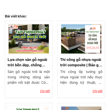
Bài viết khác:
Lựa chọn sàn gỗ ngoài
Thi công gỗ nhựa ngoài
trời bền đẹp, chống
trời composite | Báo giá
thấm tại Bà Rịa – Vũng
thi công hoàn thiện
Sàn gỗ ngoài trời là một
Thi công ốp tường gỗ
Tàu
trong những dòng sản
nhựa ngoài trời nếu thực
phẩm nổi bật được Công
hiện đúng kỹ thuật, sẽ
ty Tân Thịnh Phát phân
giúp nâng cao độ bền,
Chi tiết
Chi tiết
phối tại thị trường Bà Rịa –
tuổi thọ cũng như tính
Vũng Tàu. Với thiết kế
thẩm mỹ cho công trình.
hiện đại, chất liệu bền
Vậy quy trình thi công chi
chắc và khả năng chống
tiết như thế nào? Cần lưu