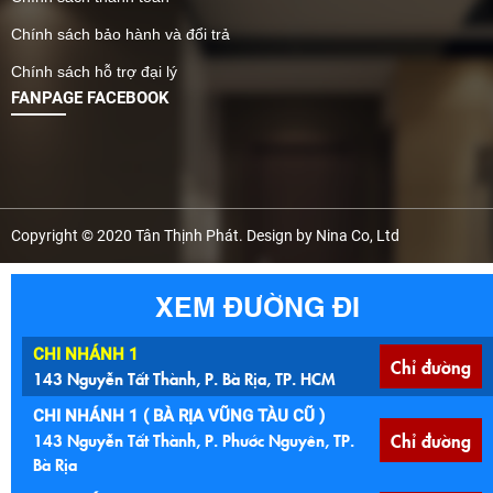
nhanh chóng và dễ dàng
hơn bao giờ hết. Đặc biệt,
Chính sách bảo hành và đổi trả
với các mẫu tấm nhựa lỗ
Chính sách hỗ trợ đại lý
vuông, lỗ tròn đa dạng độ
FANPAGE FACEBOOK
dày và kích thước, người
dùng có thể lựa chọn linh
hoạt theo nhu cầu sử
dụng và ngân sách đầu
tư. Bài viết dưới đây sẽ
cung cấp cho bạn thông
Copyright © 2020 Tân Thịnh Phát. Design by Nina Co, Ltd
tin cập nhật giá tấm nhựa
lót sàn mới nhất 2026,
XEM ĐƯỜNG ĐI
phân tích ưu nhược điểm
từng dòng sản phẩm,
hướng dẫn cách tính toán
CHI NHÁNH 1
Chỉ đường
chi phí – thi công hợp lý
143 Nguyễn Tất Thành, P. Bà Rịa, TP. HCM
và gợi ý ứng dụng thực tế
CHI NHÁNH 1 ( BÀ RỊA VŨNG TÀU CŨ )
theo từng không gian.
143 Nguyễn Tất Thành, P. Phước Nguyên, TP.
Chỉ đường
Nếu bạn đang tìm một vật
Bà Rịa
liệu lót sàn bền – đẹp – dễ
lắp đặt cho các công trình