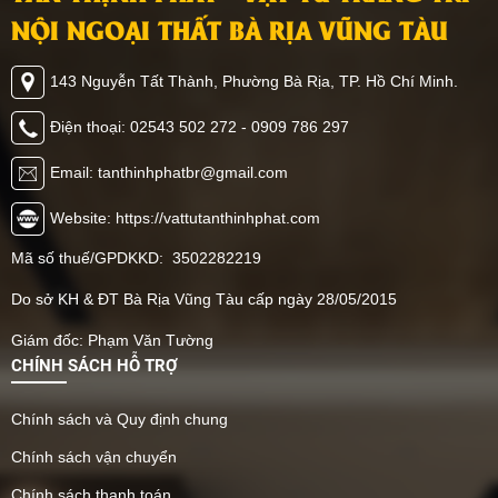
trang trí đã trở thành xu
chịu lực cao, các loại ván
NỘI NGOẠI THẤT BÀ RỊA VŨNG TÀU
hướng mới trong trang trí
nhựa như tấm nhựa Eco,
nội thất. Cùng Tân Thịnh
tấm nhựa chịu lực PVC,
143 Nguyễn Tất Thành, Phường Bà Rịa, TP. Hồ Chí Minh.
Phát khám phá những
hay tấm nhựa giả gỗ lót
đặc điểm nổi bật của sản
sàn đang được ứng dụng
Điện thoại: 02543 502 272 - 0909 786 297
phẩm này nhé!
rộng rãi trong các công
trình gác lửng, nhà
Email: tanthinhphatbr@gmail.com
container, nhà yến, nhà
xưởng và kho hàng. Điểm
Website: https://vattutanthinhphat.com
nổi bật của tấm nhựa lót
Mã số thuế/GPDKKD: 3502282219
sàn là độ bền vượt trội,
chống nước tuyệt đối,
Do sở KH & ĐT Bà Rịa Vũng Tàu cấp ngày 28/05/2015
không mối mọt và dễ lau
chùi. Không chỉ giúp tiết
Giám đốc: Phạm Văn Tường
kiệm chi phí vật tư – nhân
CHÍNH SÁCH HỖ TRỢ
công, loại vật liệu này còn
phù hợp với nhiều kiểu
Chính sách và Quy định chung
khung nền (sắt hộp,
khung thép, khung bê
Chính sách vận chuyển
tông nhẹ), giúp thi công
Chính sách thanh toán