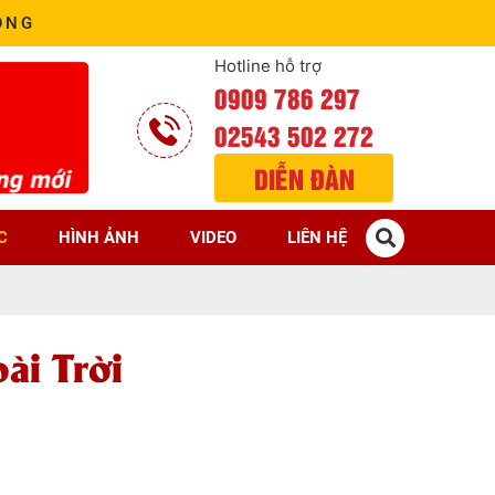
ÒNG
Hotline hỗ trợ
0909 786 297
02543 502 272
DIỄN ĐÀN
C
HÌNH ẢNH
VIDEO
LIÊN HỆ
ài Trời