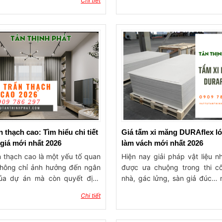
Chi tiết
 văn phòng lựa chọn. Nhờ hiệu
phẩm này có khả năng chống 
nh ảnh sống động và khả năng
chống ẩm, giúp kéo dài tuổi th
iều sâu cho không gian, tranh
cho bề mặt luôn đẹp. Thứ hai, 
ng chỉ giúp bức tường trở nên
đa dạng về màu sắc và kiểu d
t hơn mà còn góp phần nâng
phép người dùng dễ dàng l
nh thẩm mỹ cho toàn bộ căn
sản phẩm phù hợp với pho
 Đây được xem là giải pháp
kiến trúc của ngôi nhà. Cuối c
rí hiện đại, dễ thi công và mang
nhựa ngoài trời cũng rất 
u quả thẩm mỹ cao.
trong việc lắp đặt và bảo trì, g
kiệm thời gian và công sức c
sử dụng.
n thạch cao: Tìm hiểu chi tiết
Giá tấm xi măng DURAflex ló
 giá mới nhất 2026
làm vách mới nhất 2026
n thạch cao là một yếu tố quan
Hiện nay giải pháp vật liệu 
không chỉ ảnh hưởng đến ngân
được ưa chuộng trong thi c
ủa dự án mà còn quyết định
nhà, gác lửng, sàn giả đúc… 
ượng và tính thẩm mỹ của công
năng chịu lực tốt, chống 
Chi tiết
Việc hiểu rõ giá trần thạch cao
không cong vênh và thi côn
ác nhà đầu tư và kiến trúc sư
chóng. Với độ dày lý tưởng củ
 quyết định thông minh về vật
măng Dura, sản phẩm mang