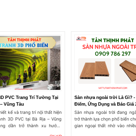
3D PVC Trang Trí Tường Tại
Sàn nhựa ngoài trời Là Gì? 
 – Vũng Tàu
Điểm, Ứng Dụng và Báo Giá 
iết kế và trang trí nội thất hiện
Sàn nhựa ngoài trời đang ng
ranh 3D PVC tại Bà Rịa – Vũng
trở thành lựa chọn phổ biến c
ng dần trở thành xu hướng
gian ngoại thất nhờ vào nhiều
iều gia đình, quán cà phê, nhà
vượt trội mà nó mang lại. Đầu t