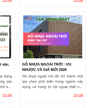
Chi tiết
Chi tiết
nước và
phổ biến. Để đảm bảo cả độ an toàn
ọ và giữ
lẫn tính thẩm mỹ, nhiều gia chủ hiện
thiết kế
nay ưu tiên lựa chọn các loại sàn chịu
áng cho
lực thay cho phương án truyền thống.
ựa chọn
Công ty Tân Thịnh Phát đang cung
ng cách
cấp các dòng sàn chịu lực chất lượng
ùng, sàn
cao, phù hợp cho các công trình gác
dễ dàng
lửng, gác xép.
iúp tiết
ho người
t sàn,
GỖ NHỰA NGOÀI TRỜI : ƯU
NHƯỢC VÀ GIÁ MỚI 2026
nhẹ đang
Gỗ nhựa ngoài trời đã trở thành một
ông sàn
lựa chọn phổ biến trong ngành xây
nhờ khả
dựng và trang trí nội ngoại thất nhờ
ẩm mốc,
vào những ưu điểm nổi bật mà nó
Chi tiết
Chi tiết
g nhanh
mang lại. Đầu tiên, loại vật liệu này
a tấm xi
không chỉ đáp ứng được yêu cầu về
 đến độ
tính thẩm mỹ cao mà còn đảm bảo độ