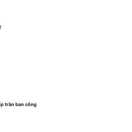
2
ốp trần ban công