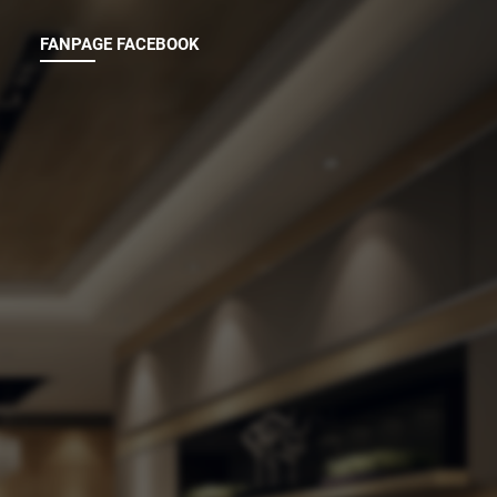
ian hiện
cấp giải pháp tay vịn lan can đa dạng,
kết hợp hoàn hảo giữa độ bền cơ học
FANPAGE FACEBOOK
và giá trị nghệ thuật.