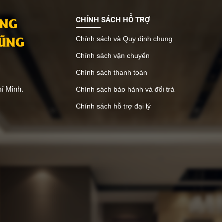
ính thẩm mỹ cao. Không chỉ tạo
người dùng, từ những không g
ấn sang trọng với họa tiết vân
đại cho đến cổ điển.
ANG
CHÍNH SÁCH HỖ TRỢ
h tế, tấm ốp than tre TGI còn là
VŨNG
ọn thân thiện với môi trường,
Chính sách và Quy định chung
g xu hướng xây dựng hiện đại.
Chính sách vận chuyển
ng lượng nhẹ, dễ lắp đặt và đa
ề kích thước, sản phẩm có thể
Chính sách thanh toán
g linh hoạt cho nhiều không
í Minh.
Chính sách bảo hành và đổi trả
ác nhau như nhà ở, văn phòng,
oom, quán cà phê hay nhà
Chính sách hỗ trợ đại lý