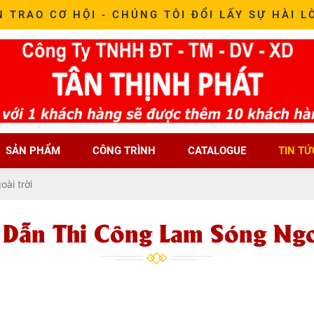
N TRAO CƠ HỘI - CHÚNG TÔI ĐỔI LẤY SỰ HÀI L
SẢN PHẨM
CÔNG TRÌNH
CATALOGUE
TIN TỨ
ài trời
Dẫn Thi Công Lam Sóng Ngo