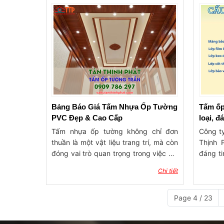
để được tư vấn
liệu, p
không g
của tr
đáng kể
cao, qu
Từ đó, 
và chọn
nhu cầu
Bảng Báo Giá Tấm Nhựa Ốp Tường
Tấm ốp 
PVC Đẹp & Cao Cấp
loại, 
Tấm nhựa ốp tường không chỉ đơn
Công t
thuần là một vật liệu trang trí, mà còn
Thịnh 
đóng vai trò quan trọng trong việc cải
đáng ti
thiện không gian sống. Với tính năng
vật tư 
Chi tiết
chống nước, chống ẩm và độ bền cao,
tại Bà 
tấm nhựa ốp tường từ Vật tư xây
năm ho
dựng trang trí nội ngoại thất Tân Thịnh
đến vi
Page 4 / 23
Phát giúp bảo vệ và làm đẹp cho từng
những 
căn phòng. Đặc biệt, tấm nhựa ốp
với xu 