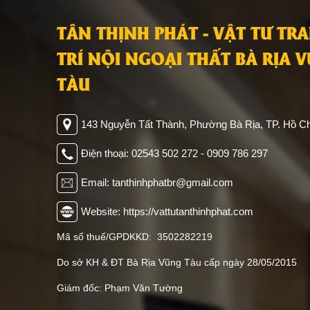
tường rất đa dạng về mẫu mã và màu
và có t
sắc, giúp dễ dàng lựa chọn cho mọi
điểm nh
TÂN THỊNH PHÁT - VẬT TƯ TR
phong cách thiết kế nội thất, từ hiện
tre tin
TRÍ NỘI NGOẠI THẤT BÀ RỊA 
đại đến cổ điển. Việc lắp đặt tấm nhựa
lựa ch
ốp tường không chỉ tiết kiệm thời gian
đáp ứn
TÀU
mà còn mang lại hiệu quả kinh tế cao.
Nhờ trọ
Với độ bền vượt trội, bạn hoàn toàn
dạng v
yên tâm về tuổi thọ của sản phẩm,
sử dụn
143 Nguyễn Tất Thành, Phường Bà Rịa, TP. Hồ Ch
giúp duy trì vẻ đẹp cho không gian
gian kh
của bạn trong thời gian dài.
showr
Điện thoại: 02543 502 272 - 0909 786 297
hàng.
Email: tanthinhphatbr@gmail.com
Website: https://vattutanthinhphat.com
Mã số thuế/GPDKKD: 3502282219
Do sở KH & ĐT Bà Rịa Vũng Tàu cấp ngày 28/05/2015
Giám đốc: Phạm Văn Tường