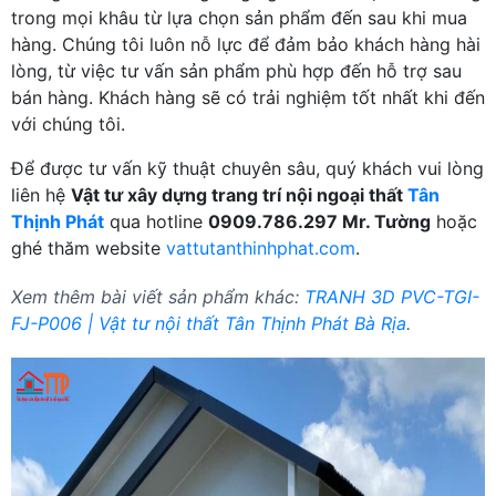
trong mọi khâu từ lựa chọn sản phẩm đến sau khi mua
hàng. Chúng tôi luôn nỗ lực để đảm bảo khách hàng hài
lòng, từ việc tư vấn sản phẩm phù hợp đến hỗ trợ sau
bán hàng. Khách hàng sẽ có trải nghiệm tốt nhất khi đến
với chúng tôi.
Để được tư vấn kỹ thuật chuyên sâu, quý khách vui lòng
liên hệ
Vật tư xây dựng trang trí nội ngoại thất
Tân
Thịnh Phát
qua hotline
0909.786.297 Mr. Tường
hoặc
ghé thăm website
vattutanthinhphat.com
.
Xem thêm bài viết sản phẩm khác:
TRANH 3D PVC-TGI-
FJ-P006 | Vật tư nội thất Tân Thịnh Phát Bà Rịa
.