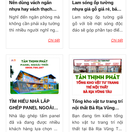
Nên dùng vách ngăn
Lam sóng ốp tường
nhựa hay vách thạch
nhựa giả gỗ giá rẻ, báo
cao ngăn phòng?
giá lam ốp tường, trần
Nghĩ đến ngăn phòng mà
Lam sóng ốp tường giả
không cần phải xây tường
gỗ với bề mặt sóng độc
thì nhiều người nghĩ ngay
đáo sẽ góp phần tạo điểm
đến 2 dòng vật liệu phổ
nhấn ấn tượng cho công
Chi tiết
Chi tiết
biến hiện nay đó là vách
trình xây dựng. Sản phẩm
ngăn nhựa và vách thạch
có tính ứng dụng rộng rãi,
cao. Vậy nên dùng vách
được dùng trong trang trí
ngăn nhựa hay vách
ốp tường, ốp trần với ưu
thạch cao ngăn phòng?
điểm độ bền cao, khả
Hãy cùng vật tư Tân
năng chống chịu thời tiết
Thịnh Phát tham khảo qua
tốt, mang đến không gian
bài viết dưới đây để tìm ra
sống tinh tế, hiện đại và
giải pháp làm vách ngăn
đẳng cấp.
phòng phù hợp nhẩt cho
TÌM HIỂU NHÀ LẮP
Tổng kho vật tư trang trí
ngôi nhà của mình nhé!
GHÉP PANEL NGOÀI
nội thất Bà Rịa Vũng
TRỜI
Tàu – Uy tín, đa dạng,
Nhà lắp ghép tấm panel
Bạn đang tìm kiếm tổng
giá tận gốc
đã và đang được nhiều
kho vật tư trang trí nội
khách hàng lựa chọn bởi
thất tại Bà Rịa Vũng Tàu