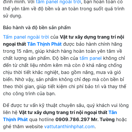
đình mình. Với
tấm panel ngoài trời
, bạn hoàn toàn có
thể yên tâm về độ bền và an toàn trong suốt quá trình
sử dụng.
Bảo hành và độ bền sản phẩm
Tấm panel ngoài trời
của
Vật tư xây dựng trang trí nội
ngoại thất
Tân Thịnh Phát
được bảo hành chính hãng
trong 15 năm, giúp khách hàng hoàn toàn yên tâm về
chất lượng sản phẩm. Độ bền của
tấm panel
không chỉ
đến từ chất liệu nhôm kẽm mà còn ở khả năng chống
chịu thời tiết khắc nghiệt, bao gồm nắng, mưa và gió
biển. Nhờ vậy, sản phẩm không chỉ đẹp mà còn bền bỉ
theo thời gian, giúp tiết kiệm chi phí bảo trì và thay thế
cho công trình của bạn.
Để được tư vấn kỹ thuật chuyên sâu, quý khách vui lòng
liên hệ
Vật tư xây dựng trang trí nội ngoại thất
Tân
Thịnh Phát
qua hotline
0909.786.297 Mr. Tường
hoặc
ghé thăm website
vattutanthinhphat.com
.