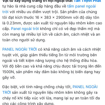
Vật tư xây dựng trang trí nội ngoại thất
Tân Thịnh Phát
tự hào là nhà cung cấp hàng đầu về
tấm panel ngoài
trời
với nhiều ưu điểm vượt trội. Sản phẩm của chúng
tôi đạt kích thước 16 x 383 x 2900mm với độ dày tôn
là 0.23mm, được sản xuất từ nguyên liệu nhôm kẽm cao
cấp.
Panel ngoài trời
không chỉ có vẻ đẹp thẩm mỹ mà
còn mang lại nhiều lợi ích về cách âm, cách nhiệt và an
toàn cho người sử dụng.
PANEL NGOÀI TRỜI
có khả năng cách âm và cách nhiệt
tuyệt vời, giúp giảm thiểu tiếng ồn từ môi trường bên
ngoài và tiết kiệm năng lượng cho hệ thống điều hòa.
Với độ bền cao và khả năng chịu được tải trọng lên đến
1500N, sản phẩm này đảm bảo không bị biến dạng hay
gãy vỡ.
Đặc biệt, với tính năng chống cháy tốt,
PANEL NGOÀI
TRỜI
sản xuất từ nguyên liệu nhôm kẽm không gây ra
cháy nổ khi tiếp xúc với lửa, mang lại sự an toàn tối đa
cho các công trình xây dựng.