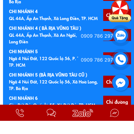
Bà Rịa
CHI NHÁNH 4
Chỉ đường
QL 44A, Ấp An Thạnh, Xã Long Điền, TP. HCM
Quà Tặng
CHI NHÁNH 4 ( BÀ RỊA VŨNG TÀU )
QL 44A, Ấp An Thạnh, Xã An Ngãi, Huyện
Chỉ đường
0909 786 297
Long Điền
CHI NHÁNH 5
Ngã 4 Núi Đất, 122 Quốc lộ 56, P. Tam Long,
Chỉ đường
0909 786 297
TP. HCM
CHI NHÁNH 5 (BÀ RỊA VŨNG TÀU CŨ )
Ngã 4 Núi Đất, 122 Quốc lộ 56, Xã Hoà Long,
Chỉ đường
TP. Bà Rịa
CHI NHÁNH 6
Chỉ đường
Cầu Đất Đỏ, Quốc lộ 55, Xã Đất Đỏ, TP. HCM
CHI NHÁNH 6 (BÀ RỊA VŨNG TÀU CŨ)
Cầu Đất Đỏ, Quốc lộ 55, TT Đất Đỏ, Bà Ria
Chỉ đường
Vũng Tàu