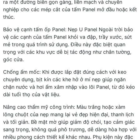
ra một đường biên gọn gàng, liền mạch và chuyên
nghiệp cho các mép cắt của tấm Panel mở đầu hoặc kết
thúc.
Bảo vệ cạnh tấm ốp Panel: Nẹp U Panel Ngoài trời bảo
vệ các cạnh của tấm Panel khỏi va đập, trầy xước, sứt
mẻ trong quá trình sử dụng. Điều này đặc biệt quan
trọng với các khu vực dễ bị tác động như chân tường,
góc cửa.
Chống ẩm mốc: Khi được lắp đặt đúng cách với keo
chuyên dụng, bịt kín các khe hở ở mí nẹp giúp ngăn
chặn nước và hơi ẩm xâm nhập vào lõi Panel, từ đó kéo
dài tuổi thọ của vật liệu.
Nâng cao thẩm mỹ công trình: Màu trắng hoặc xàm
lông chuột của nẹp mang lại vẻ đẹp hiện đại, thanh lịch
và tối giản. Bề mặt mờ giúp giảm độ chói, tạo cảm giác
sang trọng, không quá phô trương, dễ dàng hòa hợp với
nhiều phong cách thiết kế khác nhau. Phụ kiện này đặc