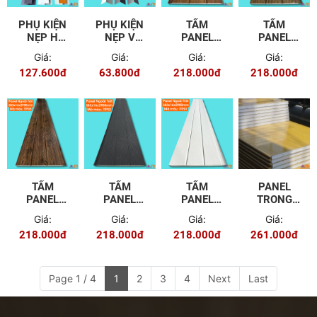
PHỤ KIỆN
PHỤ KIỆN
TẤM
TẤM
NẸP H
NẸP V
PANEL
PANEL
PANEL
PANEL
NGOÀI
NGOÀI
Giá:
Giá:
Giá:
Giá:
NGOÀI
NGOÀI
TRỜI
TRỜI
127.600đ
63.800đ
218.000đ
218.000đ
TRỜI
TRỜI
TTP06
TTP04
TẤM
TẤM
TẤM
PANEL
PANEL
PANEL
PANEL
TRONG
NGOÀI
NGOÀI
NGOÀI
NHÀ MÀU
Giá:
Giá:
Giá:
Giá:
TRỜI
TRỜI
TRỜI
VÂN GỖ
218.000đ
218.000đ
218.000đ
261.000đ
TTP03
TTP02
TTP01
100MM
Page 1 / 4
1
2
3
4
Next
Last