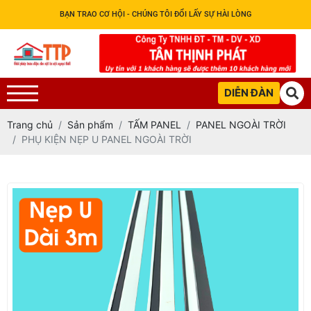
BẠN TRAO CƠ HỘI - CHÚNG TÔI ĐỔI LẤY SỰ HÀI LÒNG
DIỄN ĐÀN
Trang chủ
Sản phẩm
TẤM PANEL
PANEL NGOÀI TRỜI
PHỤ KIỆN NẸP U PANEL NGOÀI TRỜI