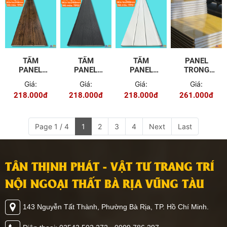
TẤM
TẤM
TẤM
PANEL
PANEL
PANEL
PANEL
TRONG
NGOÀI
NGOÀI
NGOÀI
NHÀ MÀU
Giá:
Giá:
Giá:
Giá:
TRỜI
TRỜI
TRỜI
VÂN GỖ
218.000đ
218.000đ
218.000đ
261.000đ
TTP03
TTP02
TTP01
100MM
Page 1 / 4
1
2
3
4
Next
Last
TÂN THỊNH PHÁT - VẬT TƯ TRANG TRÍ
NỘI NGOẠI THẤT BÀ RỊA VŨNG TÀU
143 Nguyễn Tất Thành, Phường Bà Rịa, TP. Hồ Chí Minh.