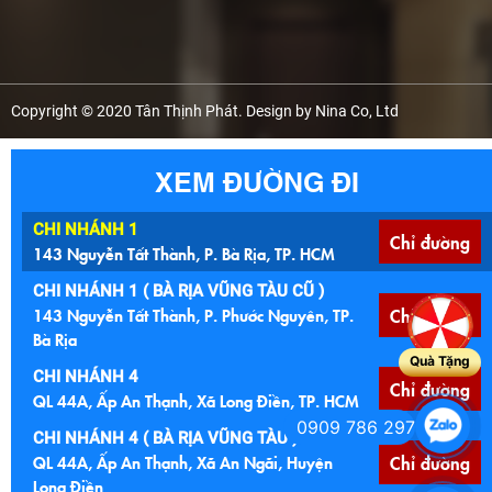
Copyright © 2020 Tân Thịnh Phát. Design by Nina Co, Ltd
XEM ĐƯỜNG ĐI
CHI NHÁNH 1
Chỉ đường
143 Nguyễn Tất Thành, P. Bà Rịa, TP. HCM
CHI NHÁNH 1 ( BÀ RỊA VŨNG TÀU CŨ )
143 Nguyễn Tất Thành, P. Phước Nguyên, TP.
Chỉ đường
Bà Rịa
Quà Tặng
CHI NHÁNH 4
Chỉ đường
QL 44A, Ấp An Thạnh, Xã Long Điền, TP. HCM
0909 786 297
CHI NHÁNH 4 ( BÀ RỊA VŨNG TÀU )
QL 44A, Ấp An Thạnh, Xã An Ngãi, Huyện
Chỉ đường
Long Điền