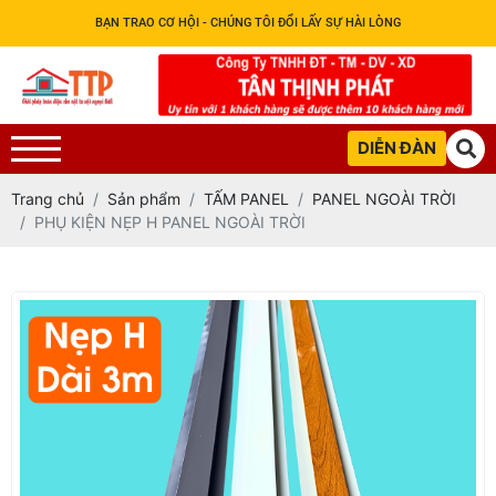
BẠN TRAO CƠ HỘI - CHÚNG TÔI ĐỔI LẤY SỰ HÀI LÒNG
DIỄN ĐÀN
Trang chủ
Sản phẩm
TẤM PANEL
PANEL NGOÀI TRỜI
PHỤ KIỆN NẸP H PANEL NGOÀI TRỜI