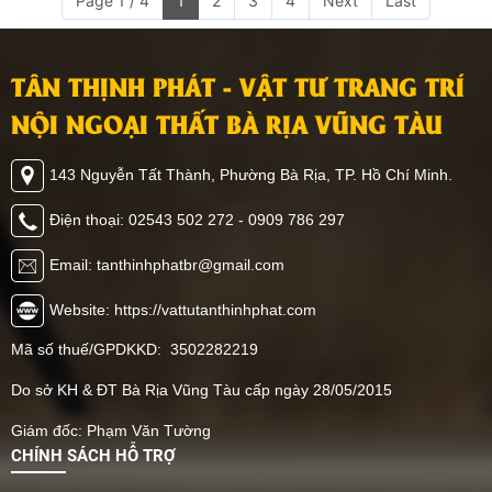
Page 1 / 4
1
2
3
4
Next
Last
TÂN THỊNH PHÁT - VẬT TƯ TRANG TRÍ
NỘI NGOẠI THẤT BÀ RỊA VŨNG TÀU
143 Nguyễn Tất Thành, Phường Bà Rịa, TP. Hồ Chí Minh.
Điện thoại: 02543 502 272 - 0909 786 297
Email: tanthinhphatbr@gmail.com
Website: https://vattutanthinhphat.com
Mã số thuế/GPDKKD: 3502282219
Do sở KH & ĐT Bà Rịa Vũng Tàu cấp ngày 28/05/2015
Giám đốc: Phạm Văn Tường
CHÍNH SÁCH HỖ TRỢ