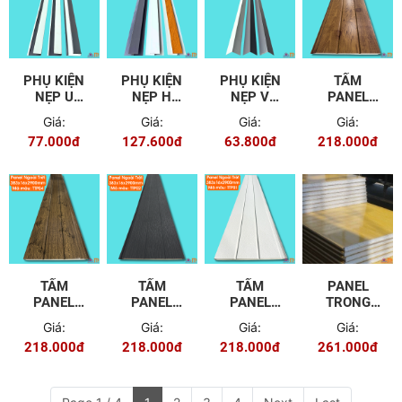
PHỤ KIỆN
PHỤ KIỆN
PHỤ KIỆN
TẤM
NẸP U
NẸP H
NẸP V
PANEL
PANEL
PANEL
PANEL
NGOÀI
Giá:
Giá:
Giá:
Giá:
NGOÀI
NGOÀI
NGOÀI
TRỜI
77.000đ
127.600đ
63.800đ
218.000đ
TRỜI
TRỜI
TRỜI
TTP06
TẤM
TẤM
TẤM
PANEL
PANEL
PANEL
PANEL
TRONG
NGOÀI
NGOÀI
NGOÀI
NHÀ MÀU
Giá:
Giá:
Giá:
Giá:
TRỜI
TRỜI
TRỜI
VÂN GỖ
218.000đ
218.000đ
218.000đ
261.000đ
TTP04
TTP02
TTP01
100MM