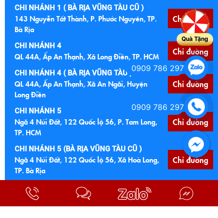
CHI NHÁNH 1 ( BÀ RỊA VŨNG TÀU CŨ )
143 Nguyễn Tất Thành, P. Phước Nguyên, TP.
Chỉ đường
Bà Rịa
Quà Tặng
CHI NHÁNH 4
Chỉ đường
QL 44A, Ấp An Thạnh, Xã Long Điền, TP. HCM
0909 786 297
CHI NHÁNH 4 ( BÀ RỊA VŨNG TÀU )
QL 44A, Ấp An Thạnh, Xã An Ngãi, Huyện
Chỉ đường
Long Điền
0909 786 297
CHI NHÁNH 5
Ngã 4 Núi Đất, 122 Quốc lộ 56, P. Tam Long,
Chỉ đường
TP. HCM
CHI NHÁNH 5 (BÀ RỊA VŨNG TÀU CŨ )
Ngã 4 Núi Đất, 122 Quốc lộ 56, Xã Hoà Long,
Chỉ đường
TP. Bà Rịa
CHI NHÁNH 6
Chỉ đường
Cầu Đất Đỏ, Quốc lộ 55, Xã Đất Đỏ, TP. HCM
CHI NHÁNH 6 (BÀ RỊA VŨNG TÀU CŨ)