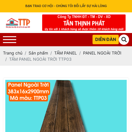
BẠN TRAO CƠ HỘI - CHÚNG TÔI ĐỔI LẤY SỰ HÀI LÒNG
DIỄN ĐÀN
Trang chủ
Sản phẩm
TẤM PANEL
PANEL NGOÀI TRỜI
TẤM PANEL NGOÀI TRỜI TTP03