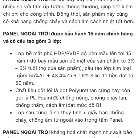
nhiều so với tấm ốp tường thông thường, giúp tiết kiệm
chi phí cho công trình. Đồng thời, sản phẩm này cũng
có khả năng chống cháy và cách âm cách nhiệt tốt hơn.
PANEL NGOÀI TRỜI được bảo hành 15 năm chính hãng
và có cấu tạo gồm 3 lớp:
Lớp bề mặt phủ HDP/PVDF độ bền mầu lên tới 15
năm ( độ bay màu sơn bề mặt của sản phẩm từ 3%
– 5% tuổi thọ của sản phẩm), cấu tạo lớp kim loại
gồm 55%AL + 43.4%Zn + 1.6% Silic độ bền đạt tới
50 năm.
Chất liệu cốt lõi là bọt Polyurethan cứng hay còn
gọi là PU Foam(để chống nóng, chống cháy lan,
chống thấm, cách âm)đạt mức độ B1
Lớp sau cùng là sợ thuỷ tinh + giấy bạc chống
cháy, chống ẩm từ ngoài vào trong tấm Panel.
PANEL NGOÀI TRỜI
kháng hoá chất mạnh như axit bào