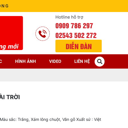
ÒNG
Hotline hỗ trợ
0909 786 297
02543 502 272
DIỄN ĐÀN
C
HÌNH ẢNH
VIDEO
LIÊN HỆ
ÀI TRỜI
u sắc: Trắng, Xám lông chuột, Vân gỗ Xuất sứ : Việt