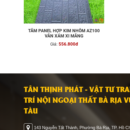
TẤM PANEL HỢP KIM NHÔM AZ100
VÂN XÁM XI MĂNG
Giá:
556.800đ
TÂN THỊNH PHÁT - VẬT TƯ TR
TRÍ NỘI NGOẠI THẤT BÀ RỊA 
TÀU
143 Nguyễn Tất Thành, Phường Bà Rịa, TP. Hồ Ch