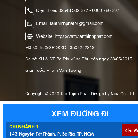
Điện thoại: 02543 502 272 - 0909 786 297
Email: tanthinhphatbr@gmail.com
Website: https://vattutanthinhphat.com
Mã số thuế/GPDKKD: 3502282219
Do sở KH & ĐT Bà Rịa Vũng Tàu cấp ngày 28/05/2015
Giám đốc: Phạm Văn Tường
Copyright © 2020 Tân Thịnh Phát. Design by Nina Co, Ltd
XEM ĐƯỜNG ĐI
CHI NHÁNH 1
Chỉ đ
143 Nguyễn Tất Thành, P. Bà Rịa, TP. HCM