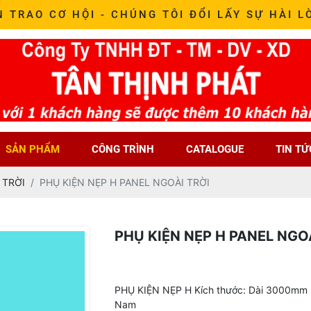
N TRAO CƠ HỘI - CHÚNG TÔI ĐỔI LẤY SỰ HÀI L
SẢN PHẨM
CÔNG TRÌNH
CATALOGUE
TIN TỨ
 TRỜI
PHỤ KIỆN NẸP H PANEL NGOÀI TRỜI
PHỤ KIỆN NẸP H PANEL NGO
PHỤ KIỆN NẸP H Kích thước: Dài 3000mm Mà
Nam