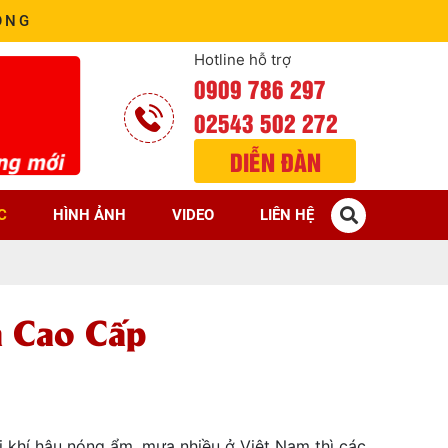
ÒNG
Hotline hỗ trợ
0909 786 297
02543 502 272
DIỄN ĐÀN
C
HÌNH ẢNH
VIDEO
LIÊN HỆ
a Cao Cấp
ới khí hậu nóng ẩm, mưa nhiều ở Việt Nam thì các