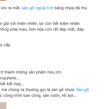
 khi ra mắt,
sàn gỗ ngoài trời
bằng nhựa đã thu
ũi với thiên nhiên, lại còn tiết kiệm nhiên
không phai màu, hơn nữa còn rất đẹp mắt, đáp
ao cấp
trở thành những sản phẩm hữu ích.
ypropylene…
chất kết hợp…
ẹp mà chúng ta thường gọi là sàn gỗ nhựa.
Sàn gỗ
ác công trình ban công, sân vườn, hồ bơi…