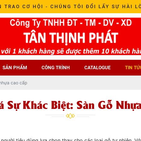
N TRAO CƠ HỘI - CHÚNG TÔI ĐỔI LẤY SỰ HÀI L
SẢN PHẨM
CÔNG TRÌNH
CATALOGUE
TIN TỨ
 nhựa cao cấp
 Sự Khác Biệt: Sàn Gỗ Nhự
 người tiêu dùng lựa chọn thay cho các loại gỗ tự nhiên. V