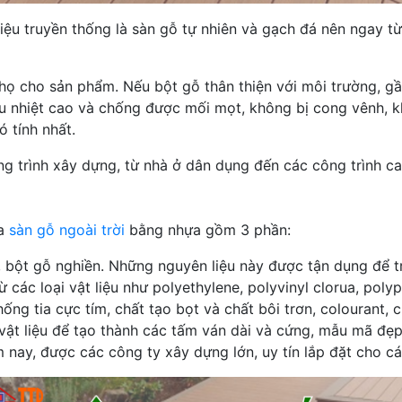
iệu truyền thống là sàn gỗ tự nhiên và gạch đá nên ngay từ
ọ cho sản phẩm. Nếu bột gỗ thân thiện với môi trường, gần g
ịu nhiệt cao và chống được mối mọt, không bị cong vênh, 
 tính nhất.
ông trình xây dựng, từ nhà ở dân dụng đến các công trình c
ủa
sàn gỗ ngoài trời
bằng nhựa gồm 3 phần:
a, bột gỗ nghiền. Những nguyên liệu này được tận dụng để 
các loại vật liệu như polyethylene, polyvinyl clorua, pol
ng tia cực tím, chất tạo bọt và chất bôi trơn, colourant, 
n vật liệu để tạo thành các tấm ván dài và cứng, mẫu mã đ
 nay, được các công ty xây dựng lớn, uy tín lắp đặt cho c