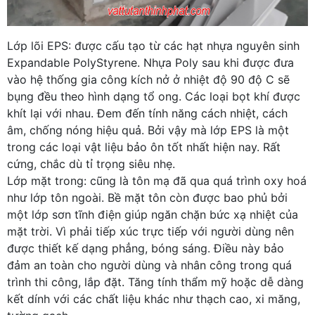
Lớp lõi EPS: được cấu tạo từ các hạt nhựa nguyên sinh
Expandable PolyStyrene. Nhựa Poly sau khi được đưa
vào hệ thống gia công kích nở ở nhiệt độ 90 độ C sẽ
bụng đều theo hình dạng tổ ong. Các loại bọt khí được
khít lại với nhau. Đem đến tính năng cách nhiệt, cách
âm, chống nóng hiệu quả. Bởi vậy mà lớp EPS là một
trong các loại vật liệu bảo ôn tốt nhất hiện nay. Rất
cứng, chắc dù tỉ trọng siêu nhẹ.
Lớp mặt trong: cũng là tôn mạ đã qua quá trình oxy hoá
như lớp tôn ngoài. Bề mặt tôn còn được bao phủ bởi
một lớp sơn tĩnh điện giúp ngăn chặn bức xạ nhiệt của
mặt trời. Vì phải tiếp xúc trực tiếp với người dùng nên
được thiết kế dạng phẳng, bóng sáng. Điều này bảo
đảm an toàn cho người dùng và nhân công trong quá
trình thi công, lắp đặt. Tăng tính thẩm mỹ hoặc dễ dàng
kết dính với các chất liệu khác như thạch cao, xi măng,