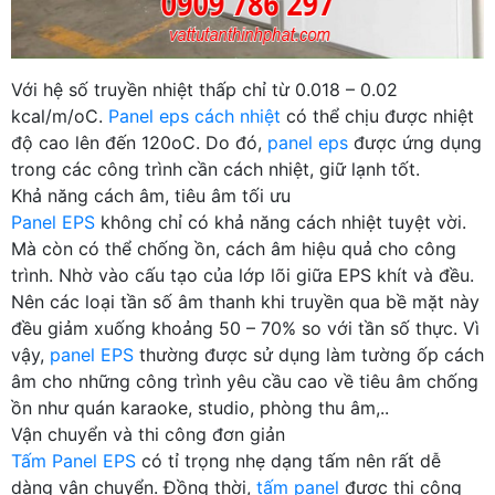
Với hệ số truyền nhiệt thấp chỉ từ 0.018 – 0.02
kcal/m/oC.
Panel eps cách nhiệt
có thể chịu được nhiệt
độ cao lên đến 120oC. Do đó,
panel eps
được ứng dụng
trong các công trình cần cách nhiệt, giữ lạnh tốt.
Khả năng cách âm, tiêu âm tối ưu
Panel EPS
không chỉ có khả năng cách nhiệt tuyệt vời.
Mà còn có thể chống ồn, cách âm hiệu quả cho công
trình. Nhờ vào cấu tạo của lớp lõi giữa EPS khít và đều.
Nên các loại tần số âm thanh khi truyền qua bề mặt này
đều giảm xuống khoảng 50 – 70% so với tần số thực. Vì
vậy,
panel EPS
thường được sử dụng làm tường ốp cách
âm cho những công trình yêu cầu cao về tiêu âm chống
ồn như quán karaoke, studio, phòng thu âm,..
Vận chuyển và thi công đơn giản
Tấm Panel EPS
có tỉ trọng nhẹ dạng tấm nên rất dễ
dàng vận chuyển. Đồng thời,
tấm panel
được thi công