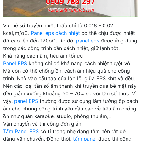
Với hệ số truyền nhiệt thấp chỉ từ 0.018 – 0.02
kcal/m/oC.
Panel eps cách nhiệt
có thể chịu được nhiệt
độ cao lên đến 120oC. Do đó,
panel eps
được ứng dụng
trong các công trình cần cách nhiệt, giữ lạnh tốt.
Khả năng cách âm, tiêu âm tối ưu
Panel EPS
không chỉ có khả năng cách nhiệt tuyệt vời.
Mà còn có thể chống ồn, cách âm hiệu quả cho công
trình. Nhờ vào cấu tạo của lớp lõi giữa EPS khít và đều.
Nên các loại tần số âm thanh khi truyền qua bề mặt này
đều giảm xuống khoảng 50 – 70% so với tần số thực. Vì
vậy,
panel EPS
thường được sử dụng làm tường ốp cách
âm cho những công trình yêu cầu cao về tiêu âm chống
ồn như quán karaoke, studio, phòng thu âm,..
Vận chuyển và thi công đơn giản
Tấm Panel EPS
có tỉ trọng nhẹ dạng tấm nên rất dễ
dàng vận chuyển. Đồng thời,
tấm panel
được thi công