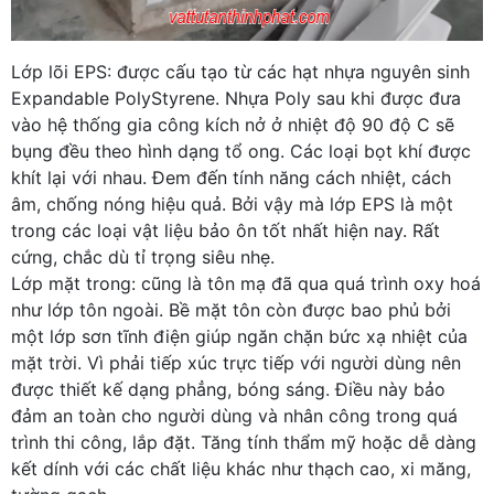
Lớp lõi EPS: được cấu tạo từ các hạt nhựa nguyên sinh
Expandable PolyStyrene. Nhựa Poly sau khi được đưa
vào hệ thống gia công kích nở ở nhiệt độ 90 độ C sẽ
bụng đều theo hình dạng tổ ong. Các loại bọt khí được
khít lại với nhau. Đem đến tính năng cách nhiệt, cách
âm, chống nóng hiệu quả. Bởi vậy mà lớp EPS là một
trong các loại vật liệu bảo ôn tốt nhất hiện nay. Rất
cứng, chắc dù tỉ trọng siêu nhẹ.
Lớp mặt trong: cũng là tôn mạ đã qua quá trình oxy hoá
như lớp tôn ngoài. Bề mặt tôn còn được bao phủ bởi
một lớp sơn tĩnh điện giúp ngăn chặn bức xạ nhiệt của
mặt trời. Vì phải tiếp xúc trực tiếp với người dùng nên
được thiết kế dạng phẳng, bóng sáng. Điều này bảo
đảm an toàn cho người dùng và nhân công trong quá
trình thi công, lắp đặt. Tăng tính thẩm mỹ hoặc dễ dàng
kết dính với các chất liệu khác như thạch cao, xi măng,