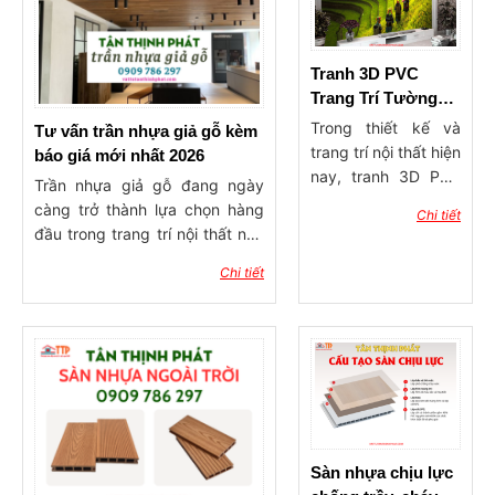
Tranh 3D PVC
Trang Trí Tường
Tại Bà Rịa – Vũng
Trong thiết kế và
Tư vấn trần nhựa giả gỗ kèm
Tàu
trang trí nội thất hiện
báo giá mới nhất 2026
nay, tranh 3D PVC
Trần nhựa giả gỗ đang ngày
tại Bà Rịa – Vũng
càng trở thành lựa chọn hàng
Chi tiết
Tàu đang dần trở
đầu trong trang trí nội thất nhờ
thành xu hướng
vào sự kết hợp hoàn hảo giữa
được nhiều gia đình,
Chi tiết
tính thẩm mỹ và công năng.
quán cà phê, nhà
Sản phẩm này mang lại cảm
hàng và văn phòng
giác gần gũi và ấm cúng, như
lựa chọn. Nhờ hiệu
gỗ tự nhiên nhưng lại không
ứng hình ảnh sống
kém phần hiện đại. Với khả
động và khả năng
năng chống ẩm, chống mối
tạo chiều sâu cho
mọt, và dễ dàng bảo trì, trần
không gian, tranh
nhựa giả gỗ không chỉ là giải
3D không chỉ giúp
Sàn nhựa chịu lực
pháp tiết kiệm chi phí mà còn
bức tường trở nên