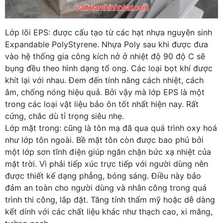
Lớp lõi EPS: được cấu tạo từ các hạt nhựa nguyên sinh
Expandable PolyStyrene. Nhựa Poly sau khi được đưa
vào hệ thống gia công kích nở ở nhiệt độ 90 độ C sẽ
bụng đều theo hình dạng tổ ong. Các loại bọt khí được
khít lại với nhau. Đem đến tính năng cách nhiệt, cách
âm, chống nóng hiệu quả. Bởi vậy mà lớp EPS là một
trong các loại vật liệu bảo ôn tốt nhất hiện nay. Rất
cứng, chắc dù tỉ trọng siêu nhẹ.
Lớp mặt trong: cũng là tôn mạ đã qua quá trình oxy hoá
như lớp tôn ngoài. Bề mặt tôn còn được bao phủ bởi
một lớp sơn tĩnh điện giúp ngăn chặn bức xạ nhiệt của
mặt trời. Vì phải tiếp xúc trực tiếp với người dùng nên
được thiết kế dạng phẳng, bóng sáng. Điều này bảo
đảm an toàn cho người dùng và nhân công trong quá
trình thi công, lắp đặt. Tăng tính thẩm mỹ hoặc dễ dàng
kết dính với các chất liệu khác như thạch cao, xi măng,