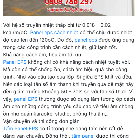
Với hệ số truyền nhiệt thấp chỉ từ 0.018 – 0.02
kcal/m/oC.
Panel eps cách nhiệt
có thể chịu được nhiệt
độ cao lên đến 120oC. Do đó,
panel eps
được ứng dụng
trong các công trình cần cách nhiệt, giữ lạnh tốt.
Khả năng cách âm, tiêu âm tối ưu
Panel EPS
không chỉ có khả năng cách nhiệt tuyệt vời.
Mà còn có thể chống ồn, cách âm hiệu quả cho công
trình. Nhờ vào cấu tạo của lớp lõi giữa EPS khít và đều.
Nên các loại tần số âm thanh khi truyền qua bề mặt này
đều giảm xuống khoảng 50 – 70% so với tần số thực. Vì
vậy,
panel EPS
thường được sử dụng làm tường ốp cách
âm cho những công trình yêu cầu cao về tiêu âm chống
ồn như quán karaoke, studio, phòng thu âm,..
Vận chuyển và thi công đơn giản
Tấm Panel EPS
có tỉ trọng nhẹ dạng tấm nên rất dễ
dàng vận chuyển. Đồng thời,
tấm panel
được thi công