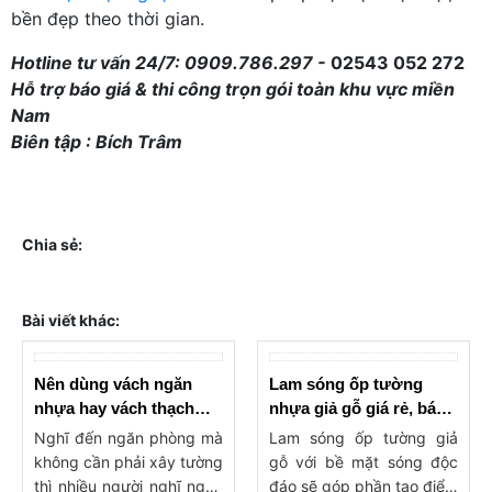
bền đẹp theo thời gian.
Hotline tư vấn 24/7: 0909.786.297 -
02543 052 272
Hỗ trợ báo giá & thi công trọn gói toàn khu vực miền
Nam
Biên tập : Bích Trâm
Chia sẻ:
Bài viết khác:
Nên dùng vách ngăn
Lam sóng ốp tường
nhựa hay vách thạch
nhựa giả gỗ giá rẻ, báo
cao ngăn phòng?
giá lam ốp tường, trần
Nghĩ đến ngăn phòng mà
Lam sóng ốp tường giả
không cần phải xây tường
gỗ với bề mặt sóng độc
thì nhiều người nghĩ ngay
đáo sẽ góp phần tạo điểm