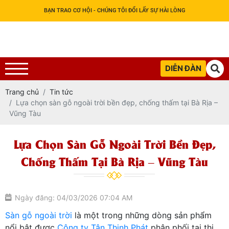
BẠN TRAO CƠ HỘI - CHÚNG TÔI ĐỔI LẤY SỰ HÀI LÒNG
DIỄN ĐÀN
Trang chủ
Tin tức
Lựa chọn sàn gỗ ngoài trời bền đẹp, chống thấm tại Bà Rịa –
Vũng Tàu
Lựa Chọn Sàn Gỗ Ngoài Trời Bền Đẹp,
Chống Thấm Tại Bà Rịa – Vũng Tàu
Ngày đăng: 04/03/2026 07:04 AM
Sàn gỗ ngoài trời
là một trong những dòng sản phẩm
nổi bật được
Công ty Tân Thịnh Phát
phân phối tại thị