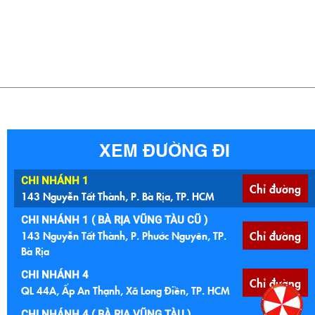
Chính sách hỗ trợ đại lý
FANPAGE FACEBOOK
Copyright © 2020 Tân Thịnh Phát. Design by Nina Co, Ltd
XEM ĐƯỜNG ĐI
CHI NHÁNH 1
Chỉ đường
143 Nguyễn Tất Thành, P. Bà Rịa, TP. HCM
CHI NHÁNH 1 ( BÀ RỊA VŨNG TÀU CŨ )
143 Nguyễn Tất Thành, P. Phước Nguyên, TP.
Chỉ đường
Bà Rịa
CHI NHÁNH 4
Chỉ đường
QL 44A, Ấp An Thạnh, Xã Long Điền, TP. HCM
CHI NHÁNH 4 ( BÀ RỊA VŨNG TÀU )