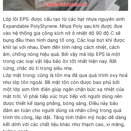
Lớp lõi EPS: được cấu tạo từ các hạt nhựa nguyên sinh
Expandable PolyStyrene. Nhựa Poly sau khi được đưa
vào hệ thống gia công kích nở ở nhiệt độ 90 độ C sẽ
bụng đều theo hình dạng tổ ong. Các loại bọt khí được
khít lại với nhau. Đem đến tính năng cách nhiệt, cách
âm, chống nóng hiệu quả. Bởi vậy mà lớp EPS là một
trong các loại vật liệu bảo ôn tốt nhất hiện nay. Rất
cứng, chắc dù tỉ trọng siêu nhẹ.
Lớp mặt trong: cũng là tôn mạ đã qua quá trình oxy hoá
như lớp tôn ngoài. Bề mặt tôn còn được bao phủ bởi
một lớp sơn tĩnh điện giúp ngăn chặn bức xạ nhiệt của
mặt trời. Vì phải tiếp xúc trực tiếp với người dùng nên
được thiết kế dạng phẳng, bóng sáng. Điều này bảo
đảm an toàn cho người dùng và nhân công trong quá
trình thi công, lắp đặt. Tăng tính thẩm mỹ hoặc dễ dàng
kết dính với các chất liệu khác như thạch cao, xi măng,