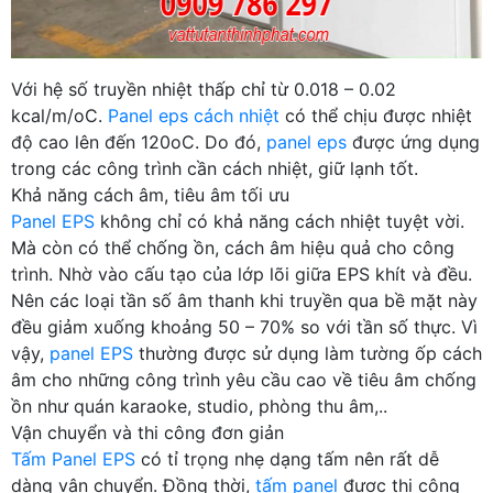
Với hệ số truyền nhiệt thấp chỉ từ 0.018 – 0.02
kcal/m/oC.
Panel eps cách nhiệt
có thể chịu được nhiệt
độ cao lên đến 120oC. Do đó,
panel eps
được ứng dụng
trong các công trình cần cách nhiệt, giữ lạnh tốt.
Khả năng cách âm, tiêu âm tối ưu
Panel EPS
không chỉ có khả năng cách nhiệt tuyệt vời.
Mà còn có thể chống ồn, cách âm hiệu quả cho công
trình. Nhờ vào cấu tạo của lớp lõi giữa EPS khít và đều.
Nên các loại tần số âm thanh khi truyền qua bề mặt này
đều giảm xuống khoảng 50 – 70% so với tần số thực. Vì
vậy,
panel EPS
thường được sử dụng làm tường ốp cách
âm cho những công trình yêu cầu cao về tiêu âm chống
ồn như quán karaoke, studio, phòng thu âm,..
Vận chuyển và thi công đơn giản
Tấm Panel EPS
có tỉ trọng nhẹ dạng tấm nên rất dễ
dàng vận chuyển. Đồng thời,
tấm panel
được thi công