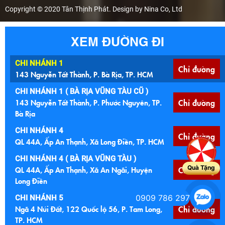
Copyright © 2020 Tân Thịnh Phát. Design by Nina Co, Ltd
XEM ĐƯỜNG ĐI
CHI NHÁNH 1
Chỉ đường
143 Nguyễn Tất Thành, P. Bà Rịa, TP. HCM
CHI NHÁNH 1 ( BÀ RỊA VŨNG TÀU CŨ )
143 Nguyễn Tất Thành, P. Phước Nguyên, TP.
Chỉ đường
Bà Rịa
CHI NHÁNH 4
Chỉ đường
QL 44A, Ấp An Thạnh, Xã Long Điền, TP. HCM
CHI NHÁNH 4 ( BÀ RỊA VŨNG TÀU )
Quà Tặng
QL 44A, Ấp An Thạnh, Xã An Ngãi, Huyện
Chỉ đường
Long Điền
0909 786 297
CHI NHÁNH 5
Ngã 4 Núi Đất, 122 Quốc lộ 56, P. Tam Long,
Chỉ đường
TP. HCM