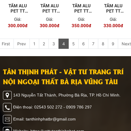
TẤM ALU
TẤM ALU
TẤM ALU
TẤM ALU
PET TT
PET TT
PET TT
PET TT
2005
2003
2002
2019
Giá:
Giá:
Giá:
Giá:
300.000đ
300.000đ
350.000đ
330.000đ
First
Prev
1
2
3
4
5
6
7
8
9
Next
TÂN THỊNH PHÁT - VẬT TƯ TRANG TRÍ
NỘI NGOẠI THẤT BÀ RỊA VŨNG TÀU
143 Nguyễn Tất Thành, Phường Bà Rịa, TP. Hồ Chí Minh.
Điện thoại: 02543 502 272 - 0909 786 297
Email: tanthinhphatbr@gmail.com
Website: https://vattutanthinhphat.com