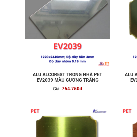
ALU ALCOREST TRONG NHÀ PET
ALU 
EV2039 MÀU GƯƠNG TRẮNG
EV
Giá:
764.750đ