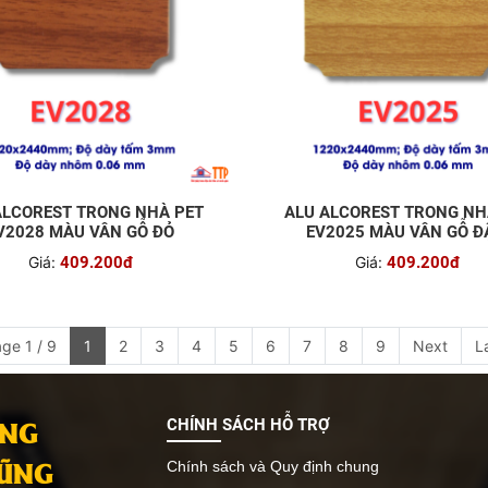
ALCOREST TRONG NHÀ PET
ALU ALCOREST TRONG NH
V2028 MÀU VÂN GỖ ĐỎ
EV2025 MÀU VÂN GỖ 
Giá:
409.200đ
Giá:
409.200đ
ge 1 / 9
1
2
3
4
5
6
7
8
9
Next
L
ANG
CHÍNH SÁCH HỖ TRỢ
VŨNG
Chính sách và Quy định chung