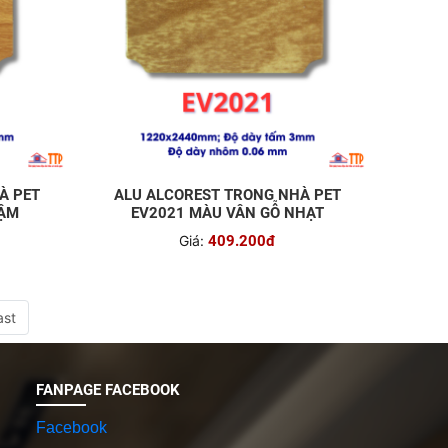
À PET
ALU ALCOREST TRONG NHÀ PET
ĐẬM
EV2021 MÀU VÂN GỖ NHẠT
Giá:
409.200đ
ast
FANPAGE FACEBOOK
Facebook