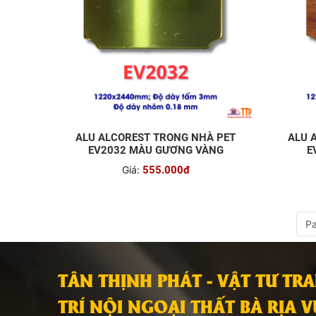
ALU ALCOREST TRONG NHÀ PET
ALU 
EV2032 MÀU GƯƠNG VÀNG
E
Giá:
555.000đ
Pa
TÂN THỊNH PHÁT - VẬT TƯ TR
TRÍ NỘI NGOẠI THẤT BÀ RỊA 