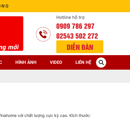
ÒNG
Hotline hỗ trợ
0909 786 297
02543 502 272
DIỄN ĐÀN
C
HÌNH ẢNH
VIDEO
LIÊN HỆ
inahome với chất lượng cực kỳ cao. Kích thước: