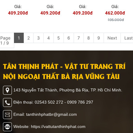
TRONG
TRONG
TRONG
TRONG
Giá:
Giá:
Giá:
Giá:
NHÀ PET
NHÀ PET
NHÀ PET
NHÀ PET
409.200đ
409.200đ
409.200đ
462.000đ
EV2028
EV2025
EV2021
EV2012
MÀU VÂN
MÀU VÂN
MÀU VÂN
MÀU VÀNG
195.000đ
GỖ ĐỎ
GỖ ĐẬM
GỖ NHẠT
Page
1
2
3
4
5
6
7
8
9
Next
Last
1 / 9
TÂN THỊNH PHÁT - VẬT TƯ TRANG TRÍ
NỘI NGOẠI THẤT BÀ RỊA VŨNG TÀU
143 Nguyễn Tất Thành, Phường Bà Rịa, TP. Hồ Chí Minh.
Điện thoại: 02543 502 272 - 0909 786 297
Email: tanthinhphatbr@gmail.com
Website: https://vattutanthinhphat.com