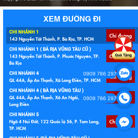
XEM ĐƯỜNG ĐI
CHI NHÁNH 1
Chỉ đường
143 Nguyễn Tất Thành, P. Bà Rịa, TP. HCM
CHI NHÁNH 1 ( BÀ RỊA VŨNG TÀU CŨ )
143 Nguyễn Tất Thành, P. Phước Nguyên, TP.
Chỉ đường
Quà Tặng
Bà Rịa
CHI NHÁNH 4
0909 786 297
Chỉ đường
QL 44A, Ấp An Thạnh, Xã Long Điền, TP. HCM
CHI NHÁNH 4 ( BÀ RỊA VŨNG TÀU )
QL 44A, Ấp An Thạnh, Xã An Ngãi, Huyện
Chỉ đường
0909 786 297
Long Điền
CHI NHÁNH 5
Ngã 4 Núi Đất, 122 Quốc lộ 56, P. Tam Long,
Chỉ đường
TP. HCM