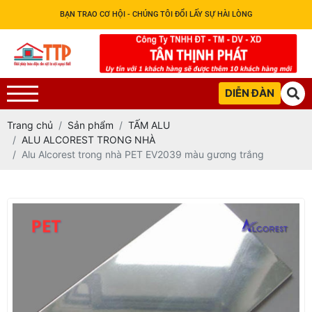
BẠN TRAO CƠ HỘI - CHÚNG TÔI ĐỔI LẤY SỰ HÀI LÒNG
DIỄN ĐÀN
Trang chủ
Sản phẩm
TẤM ALU
ALU ALCOREST TRONG NHÀ
Alu Alcorest trong nhà PET EV2039 màu gương trắng