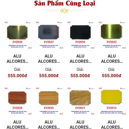
Sản Phẩm Cùng Loại
ALU
ALU
ALU
ALU
ALCOREST
ALCOREST
ALCOREST
ALCOREST
TRONG
TRONG
TRONG
TRONG
Giá:
Giá:
Giá:
Giá:
NHÀ PET
NHÀ PET
NHÀ PET
NHÀ PET
555.000đ
555.000đ
555.000đ
555.000đ
EV2030
EV2029
EV2034
EV2032
MÀU
MÀU
MÀU
MÀU
GƯƠNG
GƯƠNG
GƯƠNG
GƯƠNG
VÀNG
ĐEN
ĐEN
VÀNG
ALU
ALU
ALU
ALU
ALCOREST
ALCOREST
ALCOREST
ALCOREST