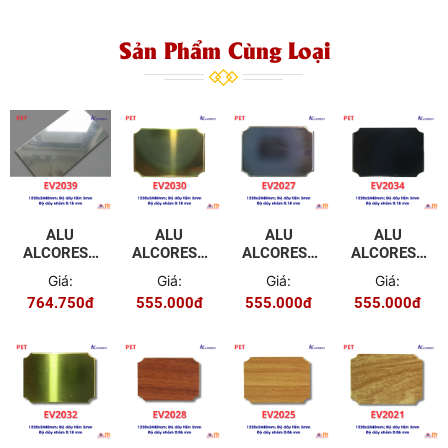
Sản Phẩm Cùng Loại
ALU
ALU
ALU
ALU
ALCOREST
ALCOREST
ALCOREST
ALCOREST
TRONG
TRONG
TRONG
TRONG
Giá:
Giá:
Giá:
Giá:
NHÀ PET
NHÀ PET
NHÀ PET
NHÀ PET
764.750đ
555.000đ
555.000đ
555.000đ
EV2039
EV2030
EV2029
EV2034
MÀU
MÀU
MÀU
MÀU
GƯƠNG
GƯƠNG
GƯƠNG
GƯƠNG
TRẮNG
VÀNG
ĐEN
ĐEN