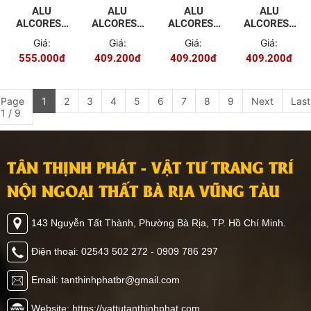
ALU
ALU
ALU
ALU
ALCOREST
ALCOREST
ALCOREST
ALCOREST
TRONG
TRONG
TRONG
TRONG
Giá:
Giá:
Giá:
Giá:
NHÀ PET
NHÀ PET
NHÀ PET
NHÀ PET
555.000đ
409.200đ
409.200đ
409.200đ
EV2032
EV2028
EV2025
EV2021
MÀU
MÀU VÂN
MÀU VÂN
MÀU VÂN
GƯƠNG
GỖ ĐỎ
GỖ ĐẬM
GỖ NHẠT
VÀNG
Page
1
2
3
4
5
6
7
8
9
Next
Last
1 / 9
TÂN THỊNH PHÁT - VẬT TƯ TRANG TRÍ
NỘI NGOẠI THẤT BÀ RỊA VŨNG TÀU
143 Nguyễn Tất Thành, Phường Bà Rịa, TP. Hồ Chí Minh.
Điện thoại: 02543 502 272 - 0909 786 297
Email: tanthinhphatbr@gmail.com
Website: https://vattutanthinhphat.com