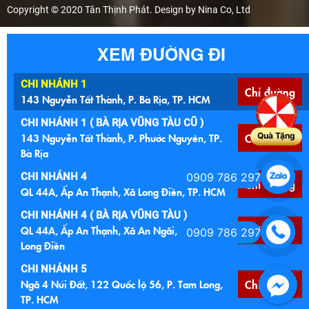
Copyright © 2020 Tân Thịnh Phát. Design by Nina Co, Ltd
XEM ĐƯỜNG ĐI
CHI NHÁNH 1
Chỉ đường
143 Nguyễn Tất Thành, P. Bà Rịa, TP. HCM
CHI NHÁNH 1 ( BÀ RỊA VŨNG TÀU CŨ )
143 Nguyễn Tất Thành, P. Phước Nguyên, TP.
Chỉ đường
Quà Tặng
Bà Rịa
CHI NHÁNH 4
0909 786 297
Chỉ đường
QL 44A, Ấp An Thạnh, Xã Long Điền, TP. HCM
CHI NHÁNH 4 ( BÀ RỊA VŨNG TÀU )
QL 44A, Ấp An Thạnh, Xã An Ngãi, Huyện
Chỉ đường
0909 786 297
Long Điền
CHI NHÁNH 5
Ngã 4 Núi Đất, 122 Quốc lộ 56, P. Tam Long,
Chỉ đường
TP. HCM