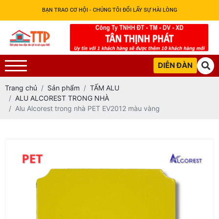
BẠN TRAO CƠ HỘI - CHÚNG TÔI ĐỔI LẤY SỰ HÀI LÒNG
DIỄN ĐÀN
Trang chủ
Sản phẩm
TẤM ALU
ALU ALCOREST TRONG NHÀ
Alu Alcorest trong nhà PET EV2012 màu vàng