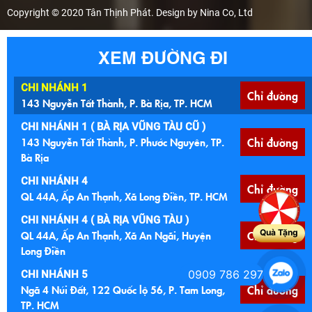
Copyright © 2020 Tân Thịnh Phát. Design by Nina Co, Ltd
XEM ĐƯỜNG ĐI
CHI NHÁNH 1
Chỉ đường
143 Nguyễn Tất Thành, P. Bà Rịa, TP. HCM
CHI NHÁNH 1 ( BÀ RỊA VŨNG TÀU CŨ )
143 Nguyễn Tất Thành, P. Phước Nguyên, TP.
Chỉ đường
Bà Rịa
CHI NHÁNH 4
Chỉ đường
QL 44A, Ấp An Thạnh, Xã Long Điền, TP. HCM
CHI NHÁNH 4 ( BÀ RỊA VŨNG TÀU )
Quà Tặng
QL 44A, Ấp An Thạnh, Xã An Ngãi, Huyện
Chỉ đường
Long Điền
0909 786 297
CHI NHÁNH 5
Ngã 4 Núi Đất, 122 Quốc lộ 56, P. Tam Long,
Chỉ đường
TP. HCM