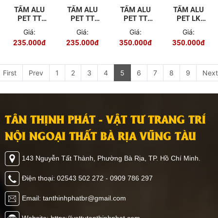
TẤM ALU
TẤM ALU
TẤM ALU
TẤM ALU
PET TT
PET TT
PET TT
PET LK
2026
2025
2001
2018
Giá:
Giá:
Giá:
Giá:
235.000đ
235.000đ
350.000đ
350.000đ
First
Prev
1
2
3
4
5
6
7
8
9
Next
TÂN THỊNH PHÁT - VẬT TƯ TRANG TRÍ
NỘI NGOẠI THẤT BÀ RỊA VŨNG TÀU
143 Nguyễn Tất Thành, Phường Bà Rịa, TP. Hồ Chí Minh.
Điện thoại: 02543 502 272 - 0909 786 297
Email: tanthinhphatbr@gmail.com
Website: https://vattutanthinhphat.com