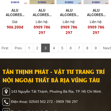
ALU
ALU
ALU
ALU
ALCOREST
ALCOREST
ALCOREST
ALCOREST
NGOÀI
NGOÀI
NGOÀI
NGOÀI
Giá:
Liên hệ:
Liên hệ:
Liên hệ:
TRỜI PVDF
TRỜI PVDF
TRỜI PVDF
TRỜI PVDF
906.200đ
0909 786
0909 786
0909 786
EV3010
EV3005
EV3002
EV3001
MÀU ĐỎ
MÀU NHỦ
297
MÀU
297
MÀU XÁM
297
ĐỒNG
TRẮNG
BẠC
SỮA
First
Prev
1
2
3
4
5
6
7
8
9
Next
TÂN THỊNH PHÁT - VẬT TƯ TRANG TRÍ
NỘI NGOẠI THẤT BÀ RỊA VŨNG TÀU
143 Nguyễn Tất Thành, Phường Bà Rịa, TP. Hồ Chí Minh.
Điện thoại: 02543 502 272 - 0909 786 297