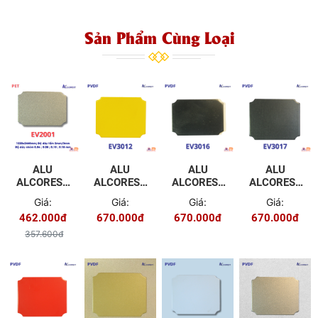
Sản Phẩm Cùng Loại
ALU
ALU
ALU
ALU
ALCOREST
ALCOREST
ALCOREST
ALCOREST
TRONG
NGOÀI
NGOÀI
NGOÀI
Giá:
Giá:
Giá:
Giá:
NHÀ PET
TRỜI PVDF
TRỜI PVDF
TRỜI PVDF
462.000đ
670.000đ
670.000đ
670.000đ
EV2001
EV3012
EV3016
EV3017
MÀU XÁM
MÀU VÀNG
MÀU ĐEN
XÁM
357.600đ
BẠC
XINGFA