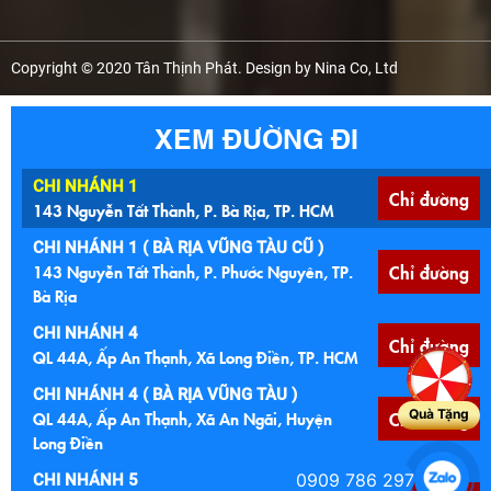
Copyright © 2020 Tân Thịnh Phát. Design by Nina Co, Ltd
XEM ĐƯỜNG ĐI
CHI NHÁNH 1
Chỉ đường
143 Nguyễn Tất Thành, P. Bà Rịa, TP. HCM
CHI NHÁNH 1 ( BÀ RỊA VŨNG TÀU CŨ )
143 Nguyễn Tất Thành, P. Phước Nguyên, TP.
Chỉ đường
Bà Rịa
CHI NHÁNH 4
Chỉ đường
QL 44A, Ấp An Thạnh, Xã Long Điền, TP. HCM
CHI NHÁNH 4 ( BÀ RỊA VŨNG TÀU )
Quà Tặng
QL 44A, Ấp An Thạnh, Xã An Ngãi, Huyện
Chỉ đường
Long Điền
0909 786 297
CHI NHÁNH 5