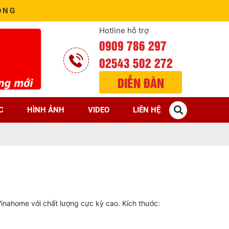
ÒNG
Hotline hỗ trợ
0909 786 297
02543 502 272
DIỄN ĐÀN
C
HÌNH ẢNH
VIDEO
LIÊN HỆ
inahome với chất lượng cực kỳ cao. Kích thước: