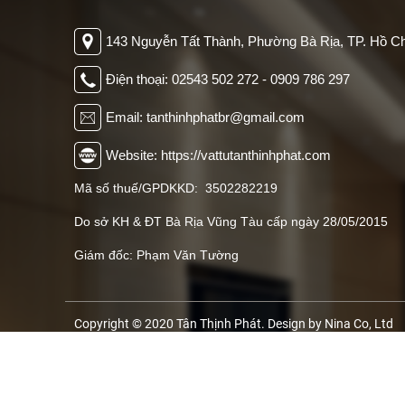
143 Nguyễn Tất Thành, Phường Bà Rịa, TP. Hồ Ch
Điện thoại: 02543 502 272 - 0909 786 297
Email: tanthinhphatbr@gmail.com
Website: https://vattutanthinhphat.com
Mã số thuế/GPDKKD: 3502282219
Do sở KH & ĐT Bà Rịa Vũng Tàu cấp ngày 28/05/2015
Giám đốc: Phạm Văn Tường
Copyright © 2020 Tân Thịnh Phát. Design by Nina Co, Ltd
XEM ĐƯỜNG ĐI