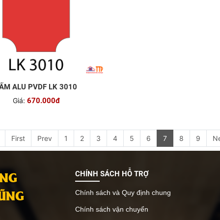
ẤM ALU PVDF LK 3010
Giá:
670.000đ
First
Prev
1
2
3
4
5
6
7
8
9
N
ANG
CHÍNH SÁCH HỖ TRỢ
VŨNG
Chính sách và Quy định chung
Chính sách vận chuyển