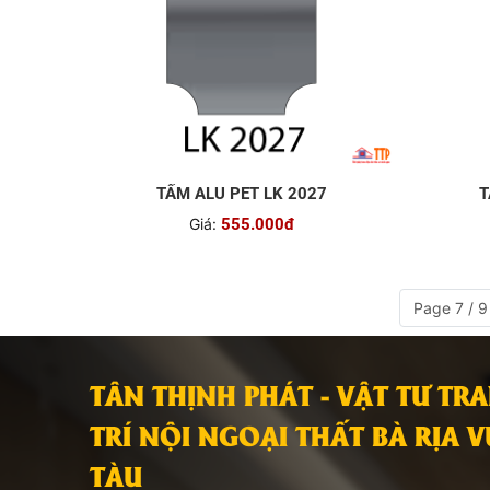
TẤM ALU PET LK 2027
T
Giá:
555.000đ
Page 7 / 9
TÂN THỊNH PHÁT - VẬT TƯ TR
TRÍ NỘI NGOẠI THẤT BÀ RỊA 
TÀU