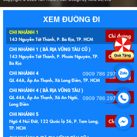
XEM ĐƯỜNG ĐI
CHI NHÁNH 1
Chỉ đường
143 Nguyễn Tất Thành, P. Bà Rịa, TP. HCM
CHI NHÁNH 1 ( BÀ RỊA VŨNG TÀU CŨ )
143 Nguyễn Tất Thành, P. Phước Nguyên, TP.
Chỉ đường
Quà Tặng
Bà Rịa
CHI NHÁNH 4
0909 786 297
Chỉ đường
QL 44A, Ấp An Thạnh, Xã Long Điền, TP. HCM
CHI NHÁNH 4 ( BÀ RỊA VŨNG TÀU )
QL 44A, Ấp An Thạnh, Xã An Ngãi, Huyện
Chỉ đường
0909 786 297
Long Điền
CHI NHÁNH 5
Ngã 4 Núi Đất, 122 Quốc lộ 56, P. Tam Long,
Chỉ đường
TP. HCM