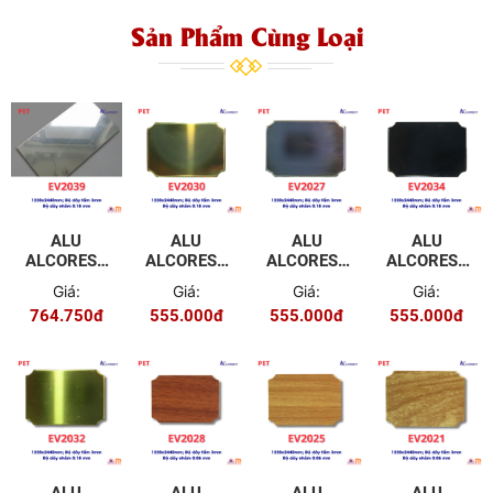
Sản Phẩm Cùng Loại
ALU
ALU
ALU
ALU
ALCOREST
ALCOREST
ALCOREST
ALCOREST
TRONG
TRONG
TRONG
TRONG
Giá:
Giá:
Giá:
Giá:
NHÀ PET
NHÀ PET
NHÀ PET
NHÀ PET
764.750đ
555.000đ
555.000đ
555.000đ
EV2039
EV2030
EV2029
EV2034
MÀU
MÀU
MÀU
MÀU
GƯƠNG
GƯƠNG
GƯƠNG
GƯƠNG
TRẮNG
VÀNG
ĐEN
ĐEN