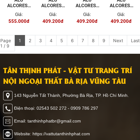
ALU
ALU
ALU
ALU
ALCOREST
ALCOREST
ALCOREST
ALCOREST
TRONG
TRONG
TRONG
TRONG
Giá:
Giá:
Giá:
Giá:
NHÀ PET
NHÀ PET
NHÀ PET
NHÀ PET
555.000đ
409.200đ
409.200đ
409.200đ
EV2032
EV2028
EV2025
EV2021
MÀU
MÀU VÂN
MÀU VÂN
MÀU VÂN
GƯƠNG
GỖ ĐỎ
GỖ ĐẬM
GỖ NHẠT
VÀNG
Page
1
2
3
4
5
6
7
8
9
Next
Last
1 / 9
TÂN THỊNH PHÁT - VẬT TƯ TRANG TRÍ
NỘI NGOẠI THẤT BÀ RỊA VŨNG TÀU
143 Nguyễn Tất Thành, Phường Bà Rịa, TP. Hồ Chí Minh.
Điện thoại: 02543 502 272 - 0909 786 297
Email: tanthinhphatbr@gmail.com
Website: https://vattutanthinhphat.com