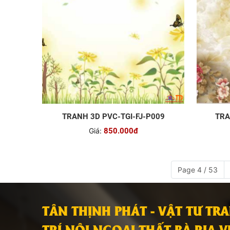
TRANH 3D PVC-TGI-FJ-P009
TRA
Giá:
850.000đ
Page 4 / 53
TÂN THỊNH PHÁT - VẬT TƯ TR
TRÍ NỘI NGOẠI THẤT BÀ RỊA 