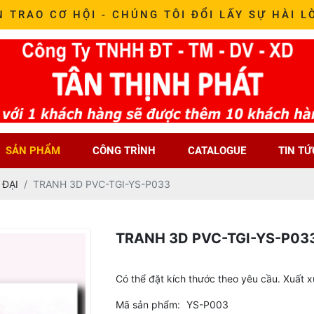
N TRAO CƠ HỘI - CHÚNG TÔI ĐỔI LẤY SỰ HÀI L
SẢN PHẨM
CÔNG TRÌNH
CATALOGUE
TIN TỨ
 ĐẠI
TRANH 3D PVC-TGI-YS-P033
TRANH 3D PVC-TGI-YS-P03
Có thể đặt kích thước theo yêu cầu. Xuất 
Mã sản phẩm:
YS-P003