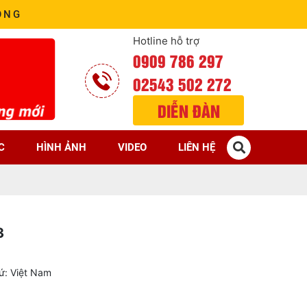
ÒNG
Hotline hỗ trợ
0909 786 297
02543 502 272
DIỄN ĐÀN
C
HÌNH ẢNH
VIDEO
LIÊN HỆ
3
xứ: Việt Nam