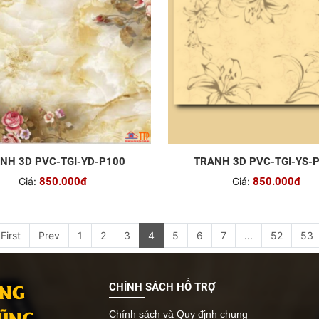
NH 3D PVC-TGI-YD-P100
TRANH 3D PVC-TGI-YS-
Giá:
850.000đ
Giá:
850.000đ
First
Prev
1
2
3
4
5
6
7
...
52
53
ANG
CHÍNH SÁCH HỖ TRỢ
VŨNG
Chính sách và Quy định chung