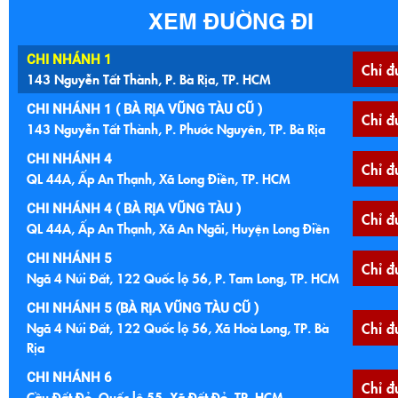
XEM ĐƯỜNG ĐI
CHI NHÁNH 1
Chỉ đ
143 Nguyễn Tất Thành, P. Bà Rịa, TP. HCM
CHI NHÁNH 1 ( BÀ RỊA VŨNG TÀU CŨ )
Chỉ đ
143 Nguyễn Tất Thành, P. Phước Nguyên, TP. Bà Rịa
CHI NHÁNH 4
Chỉ đ
QL 44A, Ấp An Thạnh, Xã Long Điền, TP. HCM
CHI NHÁNH 4 ( BÀ RỊA VŨNG TÀU )
Chỉ đ
QL 44A, Ấp An Thạnh, Xã An Ngãi, Huyện Long Điền
CHI NHÁNH 5
Chỉ đ
Ngã 4 Núi Đất, 122 Quốc lộ 56, P. Tam Long, TP. HCM
CHI NHÁNH 5 (BÀ RỊA VŨNG TÀU CŨ )
Ngã 4 Núi Đất, 122 Quốc lộ 56, Xã Hoà Long, TP. Bà
Chỉ đ
Rịa
CHI NHÁNH 6
Chỉ đ
Cầu Đất Đỏ, Quốc lộ 55, Xã Đất Đỏ, TP. HCM