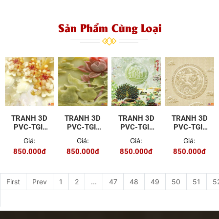
Sản Phẩm Cùng Loại
TRANH 3D
TRANH 3D
TRANH 3D
TRANH 3D
PVC-TGI-
PVC-TGI-
PVC-TGI-
PVC-TGI-
YD-51
YD-9
YD-124
YD-P82
Giá:
Giá:
Giá:
Giá:
850.000đ
850.000đ
850.000đ
850.000đ
First
Prev
1
2
...
47
48
49
50
51
5