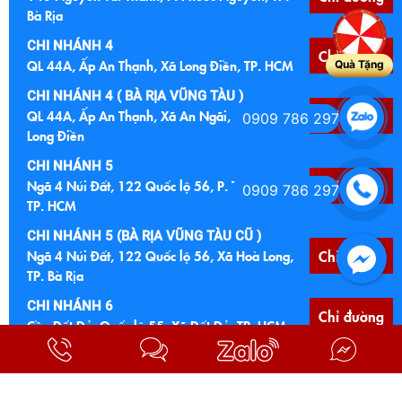
Bà Rịa
CHI NHÁNH 4
Chỉ đường
QL 44A, Ấp An Thạnh, Xã Long Điền, TP. HCM
Quà Tặng
CHI NHÁNH 4 ( BÀ RỊA VŨNG TÀU )
QL 44A, Ấp An Thạnh, Xã An Ngãi, Huyện
Chỉ đường
0909 786 297
Long Điền
CHI NHÁNH 5
Ngã 4 Núi Đất, 122 Quốc lộ 56, P. Tam Long,
Chỉ đường
0909 786 297
TP. HCM
CHI NHÁNH 5 (BÀ RỊA VŨNG TÀU CŨ )
Ngã 4 Núi Đất, 122 Quốc lộ 56, Xã Hoà Long,
Chỉ đường
TP. Bà Rịa
CHI NHÁNH 6
Chỉ đường
Cầu Đất Đỏ, Quốc lộ 55, Xã Đất Đỏ, TP. HCM
CHI NHÁNH 6 (BÀ RỊA VŨNG TÀU CŨ)
Cầu Đất Đỏ, Quốc lộ 55, TT Đất Đỏ, Bà Ria
Chỉ đường
Vũng Tàu