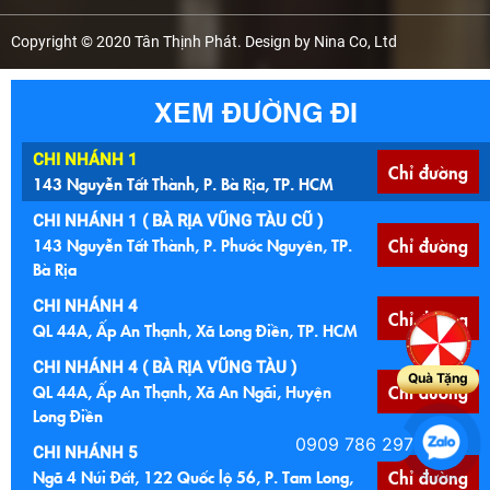
Copyright © 2020 Tân Thịnh Phát. Design by Nina Co, Ltd
XEM ĐƯỜNG ĐI
CHI NHÁNH 1
Chỉ đường
143 Nguyễn Tất Thành, P. Bà Rịa, TP. HCM
CHI NHÁNH 1 ( BÀ RỊA VŨNG TÀU CŨ )
143 Nguyễn Tất Thành, P. Phước Nguyên, TP.
Chỉ đường
Bà Rịa
CHI NHÁNH 4
Chỉ đường
QL 44A, Ấp An Thạnh, Xã Long Điền, TP. HCM
CHI NHÁNH 4 ( BÀ RỊA VŨNG TÀU )
Quà Tặng
QL 44A, Ấp An Thạnh, Xã An Ngãi, Huyện
Chỉ đường
Long Điền
0909 786 297
CHI NHÁNH 5
Ngã 4 Núi Đất, 122 Quốc lộ 56, P. Tam Long,
Chỉ đường