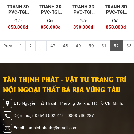
TRANH 3D
TRANH 3D
TRANH 3D
TRANH 3D
PVC-TGI-
PVC-TGI-
PVC-TGI-
PVC-TGI-
YD-P177
YD-3
YD-77
YD-98
Giá:
Giá:
Giá:
Giá:
850.000đ
850.000đ
850.000đ
850.000đ
Prev
1
2
...
47
48
49
50
51
52
53
TÂN THỊNH PHÁT - VẬT TƯ TRANG TRÍ
NỘI NGOẠI THẤT BÀ RỊA VŨNG TÀU
143 Nguyễn Tất Thành, Phường Bà Rịa, TP. Hồ Chí Minh.
Điện thoại: 02543 502 272 - 0909 786 297
Email: tanthinhphatbr@gmail.com