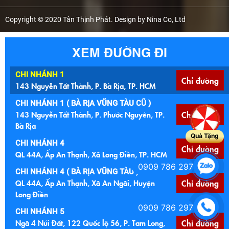
Copyright © 2020 Tân Thịnh Phát. Design by Nina Co, Ltd
XEM ĐƯỜNG ĐI
CHI NHÁNH 1
Chỉ đường
143 Nguyễn Tất Thành, P. Bà Rịa, TP. HCM
CHI NHÁNH 1 ( BÀ RỊA VŨNG TÀU CŨ )
143 Nguyễn Tất Thành, P. Phước Nguyên, TP.
Chỉ đường
Bà Rịa
Quà Tặng
CHI NHÁNH 4
Chỉ đường
QL 44A, Ấp An Thạnh, Xã Long Điền, TP. HCM
0909 786 297
CHI NHÁNH 4 ( BÀ RỊA VŨNG TÀU )
QL 44A, Ấp An Thạnh, Xã An Ngãi, Huyện
Chỉ đường
Long Điền
0909 786 297
CHI NHÁNH 5
Ngã 4 Núi Đất, 122 Quốc lộ 56, P. Tam Long,
Chỉ đường