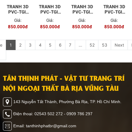
TRANH 3D
TRANH 3D
TRANH 3D
TRANH 3D
PVC-TGI-
PVC-TGI-
PVC-TGI-
PVC-TGI-
ZS-P002
FJ-P003
BH-080-2
YS-P001
Giá:
Giá:
Giá:
Giá:
850.000đ
850.000đ
850.000đ
850.000đ
e
1
2
3
4
5
6
7
...
52
53
Next
TÂN THỊNH PHÁT - VẬT TƯ TRANG TRÍ
NỘI NGOẠI THẤT BÀ RỊA VŨNG TÀU
143 Nguyễn Tất Thành, Phường Bà Rịa, TP. Hồ Chí Minh.
Điện thoại: 02543 502 272 - 0909 786 297
Email: tanthinhphatbr@gmail.com