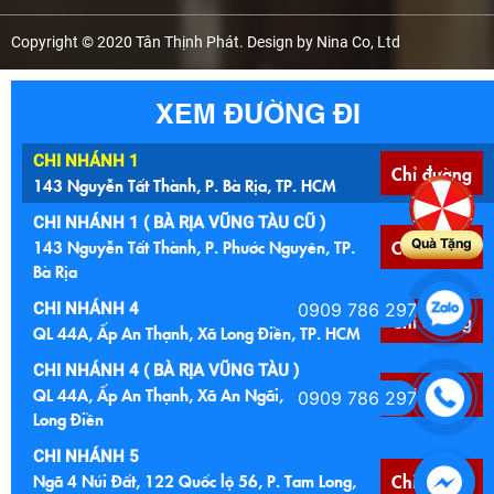
Copyright © 2020 Tân Thịnh Phát. Design by Nina Co, Ltd
XEM ĐƯỜNG ĐI
CHI NHÁNH 1
Chỉ đường
143 Nguyễn Tất Thành, P. Bà Rịa, TP. HCM
CHI NHÁNH 1 ( BÀ RỊA VŨNG TÀU CŨ )
143 Nguyễn Tất Thành, P. Phước Nguyên, TP.
Chỉ đường
Quà Tặng
Bà Rịa
CHI NHÁNH 4
0909 786 297
Chỉ đường
QL 44A, Ấp An Thạnh, Xã Long Điền, TP. HCM
CHI NHÁNH 4 ( BÀ RỊA VŨNG TÀU )
QL 44A, Ấp An Thạnh, Xã An Ngãi, Huyện
Chỉ đường
0909 786 297
Long Điền
CHI NHÁNH 5
Ngã 4 Núi Đất, 122 Quốc lộ 56, P. Tam Long,
Chỉ đường