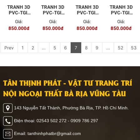
TRANH 3D
TRANH 3D
TRANH 3D
TRANH 3D
PVC-TGI-
PVC-TGI-
PVC-TGI-
PVC-TGI-
YD-P105
YS-P012
ZS-P014
FJ-P015
Giá:
Giá:
Giá:
Giá:
850.000đ
850.000đ
850.000đ
850.000đ
Prev
1
2
...
5
6
7
8
9
...
52
53
TÂN THỊNH PHÁT - VẬT TƯ TRANG TRÍ
NỘI NGOẠI THẤT BÀ RỊA VŨNG TÀU
143 Nguyễn Tất Thành, Phường Bà Rịa, TP. Hồ Chí Minh.
Điện thoại: 02543 502 272 - 0909 786 297
Email: tanthinhphatbr@gmail.com