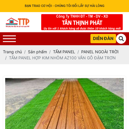
BẠN TRAO CƠ HỘI - CHÚNG TÔI ĐỔI LẤY SỰ HÀI LÒNG
DIỄN ĐÀN
Trang chủ
Sản phẩm
TẤM PANEL
PANEL NGOÀI TRỜI
TẤM PANEL HỢP KIM NHÔM AZ100 VÂN GỖ ĐẬM TRƠN