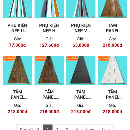
PHỤ KIỆN
PHỤ KIỆN
PHỤ KIỆN
TẤM
NẸP U
NẸP H
NẸP V
PANEL
PANEL
PANEL
PANEL
NGOÀI
Giá:
Giá:
Giá:
Giá:
NGOÀI
NGOÀI
NGOÀI
TRỜI
77.000đ
127.600đ
63.800đ
218.000đ
TRỜI
TRỜI
TRỜI
TTP06
TẤM
TẤM
TẤM
TẤM
PANEL
PANEL
PANEL
PANEL
NGOÀI
NGOÀI
NGOÀI
NGOÀI
Giá:
Giá:
Giá:
Giá:
TRỜI
TRỜI
TRỜI
TRỜI
218.000đ
218.000đ
218.000đ
218.000đ
TTP04
TTP03
TTP02
TTP01
Page 1 / 4
1
2
3
4
Next
Last