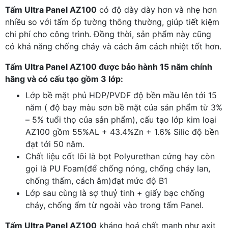
Tấm Ultra Panel AZ100
có độ dày dày hơn và nhẹ hơn
nhiều so với tấm ốp tường thông thường, giúp tiết kiệm
chi phí cho công trình. Đồng thời, sản phẩm này cũng
có khả năng chống cháy và cách âm cách nhiệt tốt hơn.
Tấm Ultra Panel AZ100
được bảo hành 15 năm chính
hãng và có cấu tạo gồm 3 lớp:
Lớp bề mặt phủ HDP/PVDF độ bền mầu lên tới 15
năm ( độ bay màu sơn bề mặt của sản phẩm từ 3%
– 5% tuổi thọ của sản phẩm), cấu tạo lớp kim loại
AZ100 gồm 55%AL + 43.4%Zn + 1.6% Silic độ bền
đạt tới 50 năm.
Chất liệu cốt lõi là bọt Polyurethan cứng hay còn
gọi là PU Foam(để chống nóng, chống cháy lan,
chống thấm, cách âm)đạt mức độ B1
Lớp sau cùng là sợ thuỷ tinh + giấy bạc chống
cháy, chống ẩm từ ngoài vào trong tấm Panel.
Tấm Ultra Panel AZ100
kháng hoá chất mạnh như axit