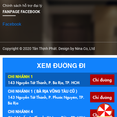
Chính sách hỗ trợ đại lý
FANPAGE FACEBOOK
Facebook
Copyright © 2020 Tân Thịnh Phát. Design by Nina Co, Ltd
XEM ĐƯỜNG ĐI
CHI NHÁNH 1
Chỉ đường
143 Nguyễn Tất Thành, P. Bà Rịa, TP. HCM
CHI NHÁNH 1 ( BÀ RỊA VŨNG TÀU CŨ )
143 Nguyễn Tất Thành, P. Phước Nguyên, TP.
Chỉ đường
Bà Rịa
CHI NHÁNH 4
Chỉ đường