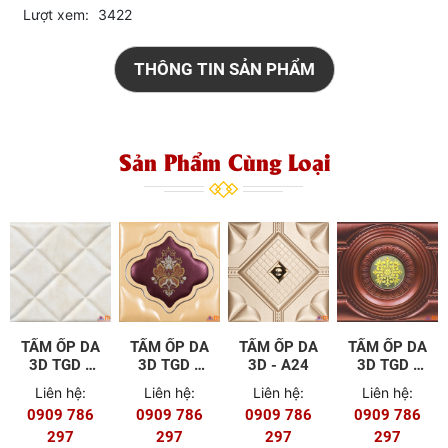
Lượt xem:
3422
THÔNG TIN SẢN PHẨM
Sản Phẩm Cùng Loại
TẤM ỐP DA
TẤM ỐP DA
TẤM ỐP DA
TẤM ỐP DA
3D TGD -
3D TGD -
3D - A24
3D TGD -
C44
E53
C45
Liên hệ:
Liên hệ:
Liên hệ:
Liên hệ:
0909 786
0909 786
0909 786
0909 786
297
297
297
297