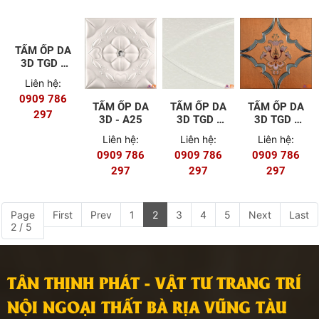
TẤM ỐP DA
TẤM ỐP DA
TẤM ỐP DA
TẤM ỐP DA
3D TGD -
3D - A25
3D TGD -
3D TGD -
E54
C46
E55
Liên hệ:
Liên hệ:
Liên hệ:
Liên hệ:
0909 786
0909 786
0909 786
0909 786
297
297
297
297
Page
First
Prev
1
2
3
4
5
Next
Last
2 / 5
TÂN THỊNH PHÁT - VẬT TƯ TRANG TRÍ
NỘI NGOẠI THẤT BÀ RỊA VŨNG TÀU