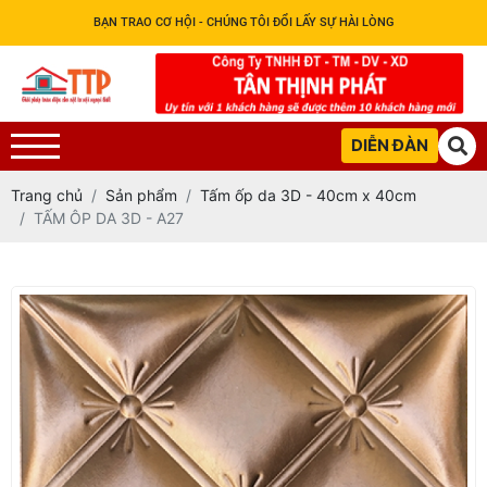
BẠN TRAO CƠ HỘI - CHÚNG TÔI ĐỔI LẤY SỰ HÀI LÒNG
DIỄN ĐÀN
Trang chủ
Sản phẩm
Tấm ốp da 3D - 40cm x 40cm
TẤM ÔP DA 3D - A27