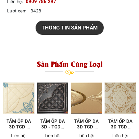
Liên hệ:
0909 786 297
Lượt xem:
3428
THÔNG TIN SẢN PHẨM
Sản Phẩm Cùng Loại
TẤM ỐP DA
TẤM ỐP DA
TẤM ỐP DA
TẤM ỐP DA
3D TGD -
3D - TGD -
3D TGD -
3D TGD -
D50
A21
C42
D51
Liên hệ:
Liên hệ:
Liên hệ:
Liên hệ: