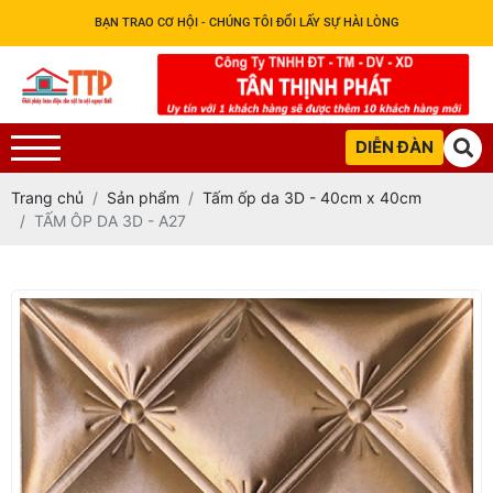
BẠN TRAO CƠ HỘI - CHÚNG TÔI ĐỔI LẤY SỰ HÀI LÒNG
DIỄN ĐÀN
Trang chủ
Sản phẩm
Tấm ốp da 3D - 40cm x 40cm
TẤM ÔP DA 3D - A27