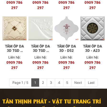
0909 786
0909 786
0909 786
0909 786
297
297
297
297
TẤM ỐP DA
TẤM ỐP DA
TẤM ỐP DA
TẤM ỐP DA
3D TGD -
3D TGD -
3D - D52
3D - A23
A22
C43
Liên hệ:
Liên hệ:
Liên hệ:
Liên hệ:
0909 786
0909 786
0909 786
0909 786
297
297
297
297
Page 1 / 5
1
2
3
4
5
Next
Last
TÂN THỊNH PHÁT - VẬT TƯ TRANG TRÍ