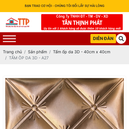
BẠN TRAO CƠ HỘI - CHÚNG TÔI ĐỔI LẤY SỰ HÀI LÒNG
DIỄN ĐÀN
Trang chủ
Sản phẩm
Tấm ốp da 3D - 40cm x 40cm
TẤM ÔP DA 3D - A27