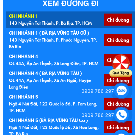
XEM ĐƯỜNG ĐI
CHI NHÁNH 1
Chỉ đường
143 Nguyễn Tất Thành, P. Bà Rịa, TP. HCM
CHI NHÁNH 1 ( BÀ RỊA VŨNG TÀU CŨ )
143 Nguyễn Tất Thành, P. Phước Nguyên, TP.
Chỉ đường
Bà Rịa
CHI NHÁNH 4
Chỉ đường
QL 44A, Ấp An Thạnh, Xã Long Điền, TP. HCM
Quà Tặng
CHI NHÁNH 4 ( BÀ RỊA VŨNG TÀU )
QL 44A, Ấp An Thạnh, Xã An Ngãi, Huyện
Chỉ đường
Long Điền
0909 786 297
CHI NHÁNH 5
Ngã 4 Núi Đất, 122 Quốc lộ 56, P. Tam Long,
Chỉ đường
TP. HCM
0909 786 297
CHI NHÁNH 5 (BÀ RỊA VŨNG TÀU CŨ )
Ngã 4 Núi Đất, 122 Quốc lộ 56, Xã Hoà Long,
Chỉ đường
TP. Bà Rịa