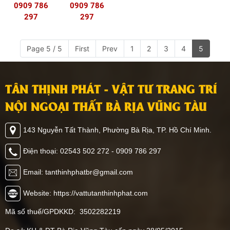
0909 786
0909 786
297
297
Page 5 / 5
First
Prev
1
2
3
4
5
TÂN THỊNH PHÁT - VẬT TƯ TRANG TRÍ
NỘI NGOẠI THẤT BÀ RỊA VŨNG TÀU
143 Nguyễn Tất Thành, Phường Bà Rịa, TP. Hồ Chí Minh.
Điện thoại: 02543 502 272 - 0909 786 297
Email: tanthinhphatbr@gmail.com
Website: https://vattutanthinhphat.com
Mã số thuế/GPDKKD: 3502282219