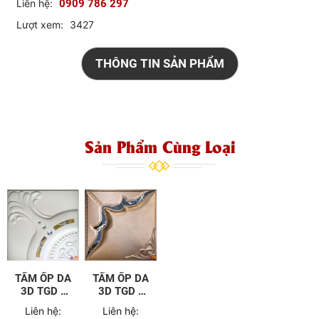
Liên hệ:
0909 786 297
Lượt xem:
3427
THÔNG TIN SẢN PHẨM
Sản Phẩm Cùng Loại
TẤM ỐP DA
TẤM ỐP DA
3D TGD -
3D TGD -
B40
B41
Liên hệ:
Liên hệ: