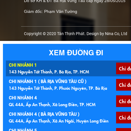
Do sở KH & ĐT Bà Rịa Vũng Tàu cấp ngày 28/05/2015
Giám đốc: Phạm Văn Tường
Copyright © 2020 Tân Thịnh Phát. Design by Nina Co, Ltd
XEM ĐƯỜNG ĐI
CHI NHÁNH 1
Chỉ đ
143 Nguyễn Tất Thành, P. Bà Rịa, TP. HCM
CHI NHÁNH 1 ( BÀ RỊA VŨNG TÀU CŨ )
Chỉ đ
143 Nguyễn Tất Thành, P. Phước Nguyên, TP. Bà Rịa
CHI NHÁNH 4
Chỉ đ
QL 44A, Ấp An Thạnh, Xã Long Điền, TP. HCM
CHI NHÁNH 4 ( BÀ RỊA VŨNG TÀU )
Chỉ đ
QL 44A, Ấp An Thạnh, Xã An Ngãi, Huyện Long Điền
CHI NHÁNH 5