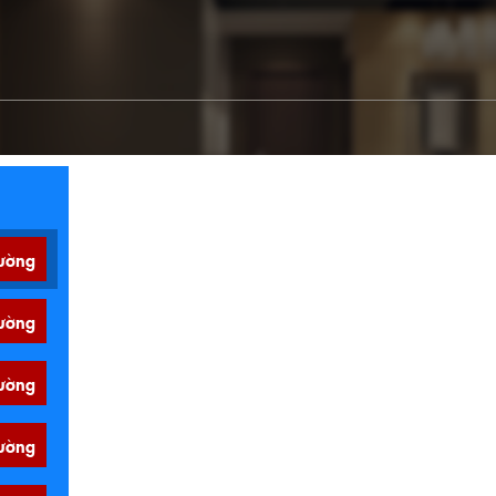
ường
ường
ường
ường