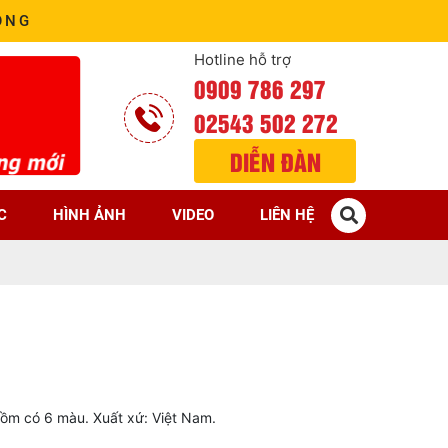
ÒNG
Hotline hỗ trợ
0909 786 297
02543 502 272
DIỄN ĐÀN
C
HÌNH ẢNH
VIDEO
LIÊN HỆ
m có 6 màu. Xuất xứ: Việt Nam.