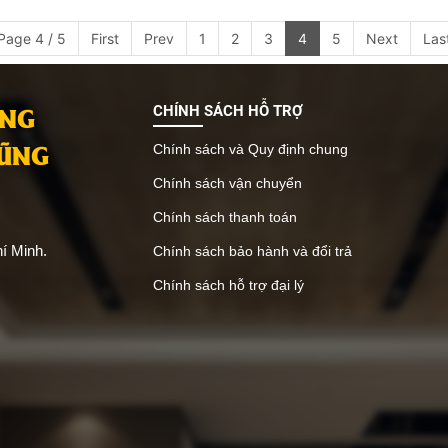
Page 4 / 5
First
Prev
1
2
3
4
5
Next
Las
ANG
CHÍNH SÁCH HỖ TRỢ
VŨNG
Chính sách và Quy định chung
Chính sách vận chuyển
Chính sách thanh toán
í Minh.
Chính sách bảo hành và đổi trả
Chính sách hỗ trợ đại lý