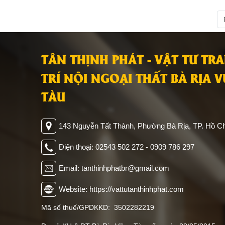
TÂN THỊNH PHÁT - VẬT TƯ TR
TRÍ NỘI NGOẠI THẤT BÀ RỊA 
TÀU
143 Nguyễn Tất Thành, Phường Bà Rịa, TP. Hồ Ch
Điện thoại: 02543 502 272 - 0909 786 297
Email: tanthinhphatbr@gmail.com
Website: https://vattutanthinhphat.com
Mã số thuế/GPDKKD: 3502282219