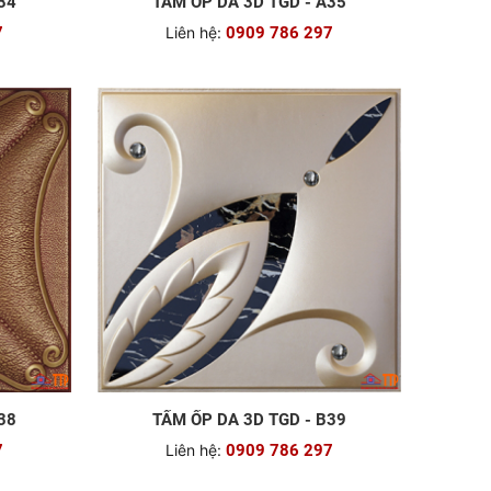
- A34
TẤM ỐP DA 3D TGD - A35
7
Liên hệ:
0909 786 297
38
TẤM ỐP DA 3D TGD - B39
7
Liên hệ:
0909 786 297