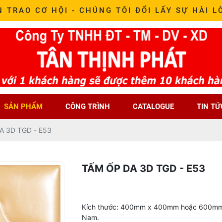
N TRAO CƠ HỘI - CHÚNG TÔI ĐỔI LẤY SỰ HÀI L
SẢN PHẨM
CÔNG TRÌNH
CATALOGUE
TIN TỨ
A 3D TGD - E53
TẤM ỐP DA 3D TGD - E53
Kích thước: 400mm x 400mm hoặc 600mm 
Nam.