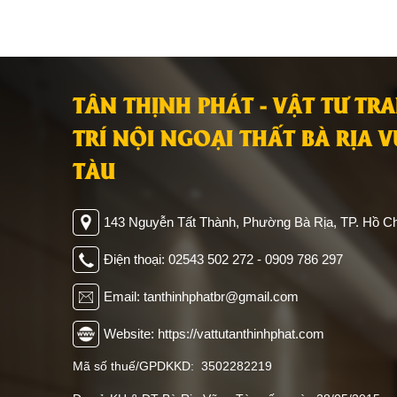
TÂN THỊNH PHÁT - VẬT TƯ TR
TRÍ NỘI NGOẠI THẤT BÀ RỊA 
TÀU
143 Nguyễn Tất Thành, Phường Bà Rịa, TP. Hồ Ch
Điện thoại: 02543 502 272 - 0909 786 297
Email: tanthinhphatbr@gmail.com
Website: https://vattutanthinhphat.com
Mã số thuế/GPDKKD: 3502282219