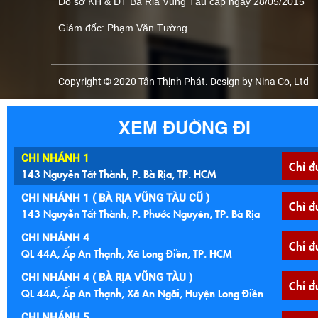
Do sở KH & ĐT Bà Rịa Vũng Tàu cấp ngày 28/05/2015
Giám đốc: Phạm Văn Tường
Copyright © 2020 Tân Thịnh Phát. Design by Nina Co, Ltd
XEM ĐƯỜNG ĐI
CHI NHÁNH 1
Chỉ đ
143 Nguyễn Tất Thành, P. Bà Rịa, TP. HCM
CHI NHÁNH 1 ( BÀ RỊA VŨNG TÀU CŨ )
Chỉ đ
143 Nguyễn Tất Thành, P. Phước Nguyên, TP. Bà Rịa
CHI NHÁNH 4
Chỉ đ
QL 44A, Ấp An Thạnh, Xã Long Điền, TP. HCM
CHI NHÁNH 4 ( BÀ RỊA VŨNG TÀU )
Chỉ đ
QL 44A, Ấp An Thạnh, Xã An Ngãi, Huyện Long Điền
CHI NHÁNH 5