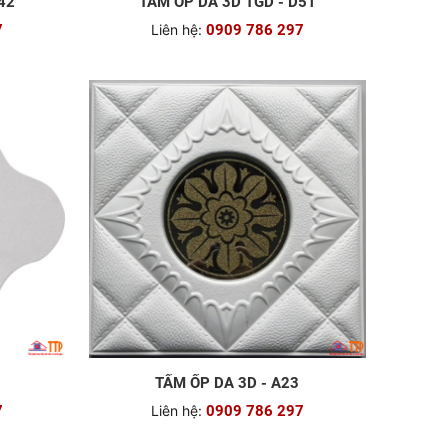
42
TẤM ỐP DA 3D TGD - D51
7
Liên hệ:
0909 786 297
TẤM ỐP DA 3D - A23
7
Liên hệ:
0909 786 297