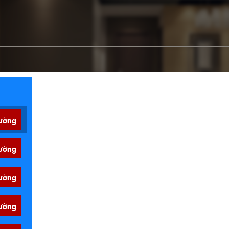
ường
ường
ường
ường