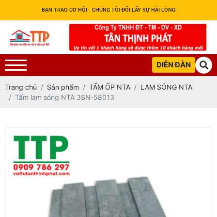
BẠN TRAO CƠ HỘI - CHÚNG TÔI ĐỔI LẤY SỰ HÀI LÒNG
DIỄN ĐÀN
Trang chủ
Sản phẩm
TẤM ỐP NTA
LAM SÓNG NTA
Tấm lam sóng NTA 3SN-58013