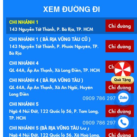
XEM ĐƯỜNG ĐI
CHI NHÁNH 1
Chỉ đường
143 Nguyễn Tất Thành, P. Bà Rịa, TP. HCM
CHI NHÁNH 1 ( BÀ RỊA VŨNG TÀU CŨ )
143 Nguyễn Tất Thành, P. Phước Nguyên, TP.
Chỉ đường
Bà Rịa
CHI NHÁNH 4
Chỉ đường
QL 44A, Ấp An Thạnh, Xã Long Điền, TP. HCM
Quà Tặng
CHI NHÁNH 4 ( BÀ RỊA VŨNG TÀU )
QL 44A, Ấp An Thạnh, Xã An Ngãi, Huyện
Chỉ đường
Long Điền
0909 786 297
CHI NHÁNH 5
Ngã 4 Núi Đất, 122 Quốc lộ 56, P. Tam Long,
Chỉ đường
TP. HCM
0909 786 297
CHI NHÁNH 5 (BÀ RỊA VŨNG TÀU CŨ )
Ngã 4 Núi Đất, 122 Quốc lộ 56, Xã Hoà Long,
Chỉ đường