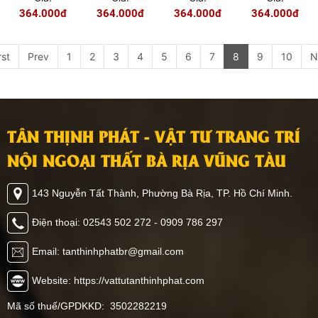
60160
60153
60060-122
60048
364.000đ
364.000đ
364.000đ
364.000đ
rst
Prev
1
2
3
4
5
6
7
8
9
10
N
TÂN THỊNH PHÁT - VẬT TƯ TRANG TRÍ
NỘI NGOẠI THẤT BÀ RỊA VŨNG TÀU
143 Nguyễn Tất Thành, Phường Bà Rịa, TP. Hồ Chí Minh.
Điện thoại: 02543 502 272 - 0909 786 297
Email: tanthinhphatbr@gmail.com
Website: https://vattutanthinhphat.com
Mã số thuế/GPDKKD: 3502282219