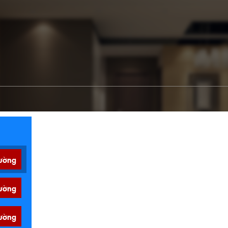
ường
ường
ường