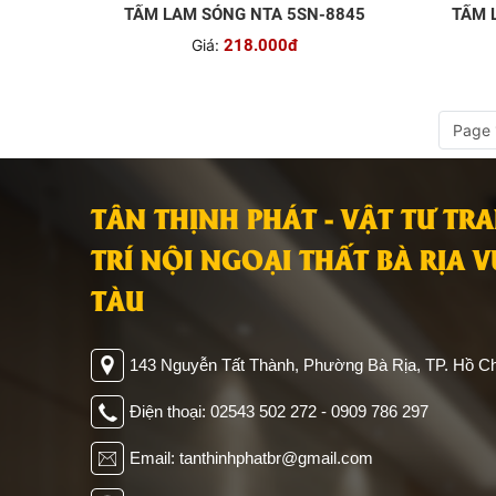
TẤM LAM SÓNG NTA 5SN-8845
TẤM 
Giá:
218.000đ
Page 
TÂN THỊNH PHÁT - VẬT TƯ TR
TRÍ NỘI NGOẠI THẤT BÀ RỊA 
TÀU
143 Nguyễn Tất Thành, Phường Bà Rịa, TP. Hồ Ch
Điện thoại: 02543 502 272 - 0909 786 297
Email: tanthinhphatbr@gmail.com