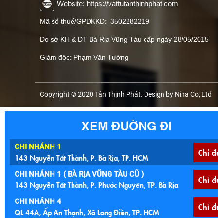
Website: https://vattutanthinhphat.com
Mã số thuế/GPDKKD: 3502282219
Do sở KH & ĐT Bà Rịa Vũng Tàu cấp ngày 28/05/2015
Giám đốc: Phạm Văn Tường
Copyright © 2020 Tân Thịnh Phát. Design by Nina Co, Ltd
XEM ĐƯỜNG ĐI
CHI NHÁNH 1
Chỉ đ
143 Nguyễn Tất Thành, P. Bà Rịa, TP. HCM
CHI NHÁNH 1 ( BÀ RỊA VŨNG TÀU CŨ )
Chỉ đ
143 Nguyễn Tất Thành, P. Phước Nguyên, TP. Bà Rịa
CHI NHÁNH 4
Chỉ đ
QL 44A, Ấp An Thạnh, Xã Long Điền, TP. HCM