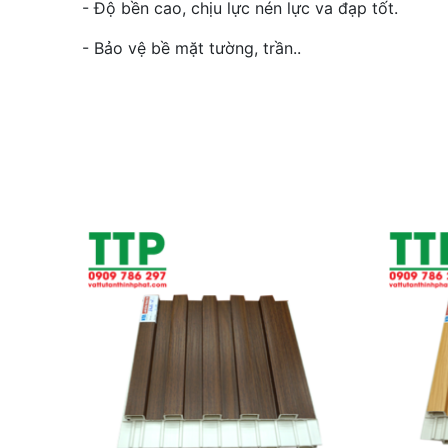
- Độ bền cao, chịu lực nén lực va đạp tốt.
- Bảo vệ bề mặt tường, trần..