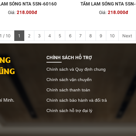
LAM SÓNG NTA 5SN-60160
TẤM LAM SÓNG NTA 5SN
Giá:
218.000đ
Giá:
218.000đ
1 / 10
1
2
3
4
5
6
7
8
9
10
Next
ANG
CHÍNH SÁCH HỖ TRỢ
VŨNG
Chính sách và Quy định chung
Chính sách vận chuyển
Chính sách thanh toán
í Minh.
Chính sách bảo hành và đổi trả
Chính sách hỗ trợ đại lý