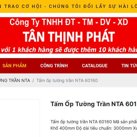
N TRAO CƠ HỘI - CHÚNG TÔI ĐỔI LẤY SỰ HÀI L
SẢN PHẨM
CÔNG TRÌNH
CATALOGUE
TIN TỨ
ỜNG TRẦN NTA
Tấm ốp tường trần NTA 60160
Tấm Ốp Tường Trần NTA 60
Tấm ốp tường trần NTA 60160 Mã sản phẩ
Khổ 400mm Độ dài tiêu chuẩn: 3000mm Xu