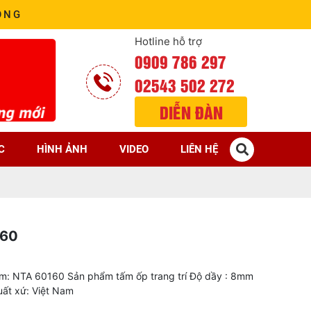
ÒNG
Hotline hỗ trợ
0909 786 297
02543 502 272
DIỄN ĐÀN
C
HÌNH ẢNH
VIDEO
LIÊN HỆ
160
m: NTA 60160 Sản phẩm tấm ốp trang trí Độ dầy : 8mm
ất xứ: Việt Nam