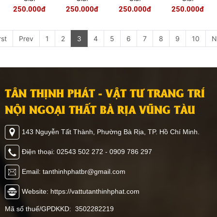
60060-122
2
250.000đ
250.000đ
250.000đ
250.000đ
rst
Prev
1
2
3
4
5
6
7
8
9
10
N
TÂN THỊNH PHÁT - VẬT TƯ TRANG TRÍ
NỘI NGOẠI THẤT BÀ RỊA VŨNG TÀU
143 Nguyễn Tất Thành, Phường Bà Rịa, TP. Hồ Chí Minh.
Điện thoại: 02543 502 272 - 0909 786 297
Email: tanthinhphatbr@gmail.com
Website: https://vattutanthinhphat.com
Mã số thuế/GPDKKD: 3502282219