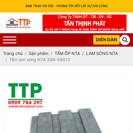
BẠN TRAO CƠ HỘI - CHÚNG TÔI ĐỔI LẤY SỰ HÀI LÒNG
DIỄN ĐÀN
Trang chủ
Sản phẩm
TẤM ỐP NTA
LAM SÓNG NTA
Tấm lam sóng NTA 3SN-58013