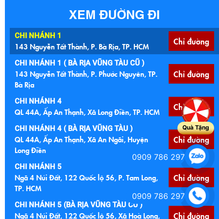
XEM ĐƯỜNG ĐI
CHI NHÁNH 1
Chỉ đường
143 Nguyễn Tất Thành, P. Bà Rịa, TP. HCM
CHI NHÁNH 1 ( BÀ RỊA VŨNG TÀU CŨ )
143 Nguyễn Tất Thành, P. Phước Nguyên, TP.
Chỉ đường
Bà Rịa
CHI NHÁNH 4
Chỉ đường
QL 44A, Ấp An Thạnh, Xã Long Điền, TP. HCM
Quà Tặng
CHI NHÁNH 4 ( BÀ RỊA VŨNG TÀU )
QL 44A, Ấp An Thạnh, Xã An Ngãi, Huyện
Chỉ đường
Long Điền
0909 786 297
CHI NHÁNH 5
Ngã 4 Núi Đất, 122 Quốc lộ 56, P. Tam Long,
Chỉ đường
TP. HCM
0909 786 297
CHI NHÁNH 5 (BÀ RỊA VŨNG TÀU CŨ )
Ngã 4 Núi Đất, 122 Quốc lộ 56, Xã Hoà Long,
Chỉ đường