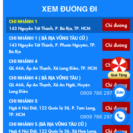
XEM ĐƯỜNG ĐI
CHI NHÁNH 1
Chỉ đường
143 Nguyễn Tất Thành, P. Bà Rịa, TP. HCM
CHI NHÁNH 1 ( BÀ RỊA VŨNG TÀU CŨ )
143 Nguyễn Tất Thành, P. Phước Nguyên, TP.
Chỉ đường
Bà Rịa
CHI NHÁNH 4
Chỉ đường
QL 44A, Ấp An Thạnh, Xã Long Điền, TP. HCM
Quà Tặng
CHI NHÁNH 4 ( BÀ RỊA VŨNG TÀU )
QL 44A, Ấp An Thạnh, Xã An Ngãi, Huyện
Chỉ đường
Long Điền
0909 786 297
CHI NHÁNH 5
Ngã 4 Núi Đất, 122 Quốc lộ 56, P. Tam Long,
Chỉ đường
TP. HCM
0909 786 297
CHI NHÁNH 5 (BÀ RỊA VŨNG TÀU CŨ )
Ngã 4 Núi Đất, 122 Quốc lộ 56, Xã Hoà Long,
Chỉ đường