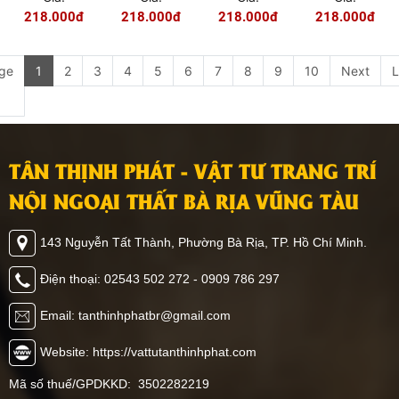
27
218.000đ
218.000đ
218.000đ
218.000đ
ge
1
2
3
4
5
6
7
8
9
10
Next
L
TÂN THỊNH PHÁT - VẬT TƯ TRANG TRÍ
NỘI NGOẠI THẤT BÀ RỊA VŨNG TÀU
143 Nguyễn Tất Thành, Phường Bà Rịa, TP. Hồ Chí Minh.
Điện thoại: 02543 502 272 - 0909 786 297
Email: tanthinhphatbr@gmail.com
Website: https://vattutanthinhphat.com
Mã số thuế/GPDKKD: 3502282219