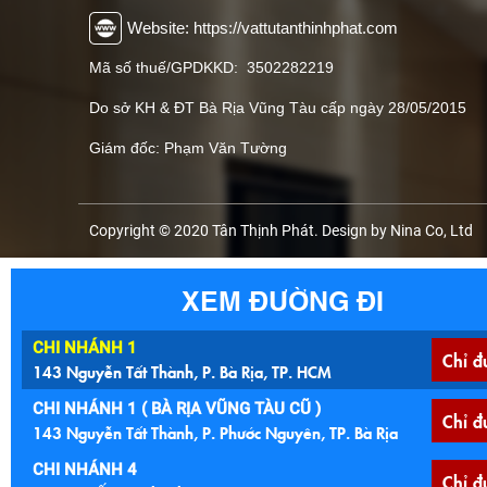
Website: https://vattutanthinhphat.com
Mã số thuế/GPDKKD: 3502282219
Do sở KH & ĐT Bà Rịa Vũng Tàu cấp ngày 28/05/2015
Giám đốc: Phạm Văn Tường
Copyright © 2020 Tân Thịnh Phát. Design by Nina Co, Ltd
XEM ĐƯỜNG ĐI
CHI NHÁNH 1
Chỉ đ
143 Nguyễn Tất Thành, P. Bà Rịa, TP. HCM
CHI NHÁNH 1 ( BÀ RỊA VŨNG TÀU CŨ )
Chỉ đ
143 Nguyễn Tất Thành, P. Phước Nguyên, TP. Bà Rịa
CHI NHÁNH 4
Chỉ đ