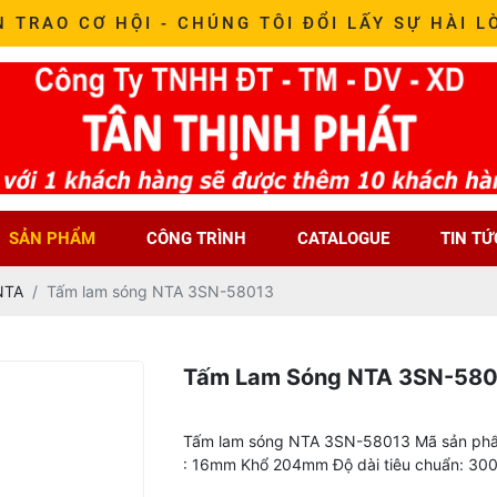
N TRAO CƠ HỘI - CHÚNG TÔI ĐỔI LẤY SỰ HÀI L
SẢN PHẨM
CÔNG TRÌNH
CATALOGUE
TIN TỨ
NTA
Tấm lam sóng NTA 3SN-58013
Tấm Lam Sóng NTA 3SN-58
Tấm lam sóng NTA 3SN-58013 Mã sản phẩ
: 16mm Khổ 204mm Độ dài tiêu chuẩn: 30