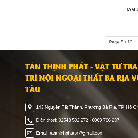
TẤM LAM SÓNG NTA 3SN-9756
TẤM 
Giá:
223.000đ
Page 5 / 10
TÂN THỊNH PHÁT - VẬT TƯ TR
TRÍ NỘI NGOẠI THẤT BÀ RỊA 
TÀU
143 Nguyễn Tất Thành, Phường Bà Rịa, TP. Hồ Ch
Điện thoại: 02543 502 272 - 0909 786 297
Email: tanthinhphatbr@gmail.com