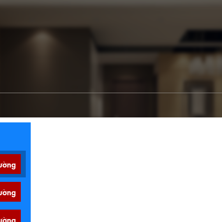
ường
ường
ường