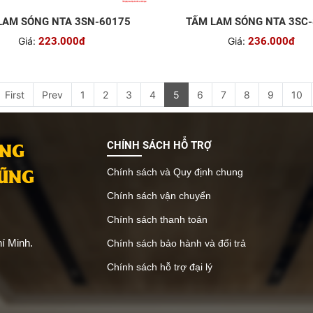
LAM SÓNG NTA 3SN-60175
TẤM LAM SÓNG NTA 3SC
Giá:
223.000đ
Giá:
236.000đ
First
Prev
1
2
3
4
5
6
7
8
9
10
ANG
CHÍNH SÁCH HỖ TRỢ
VŨNG
Chính sách và Quy định chung
Chính sách vận chuyển
Chính sách thanh toán
í Minh.
Chính sách bảo hành và đổi trả
Chính sách hỗ trợ đại lý