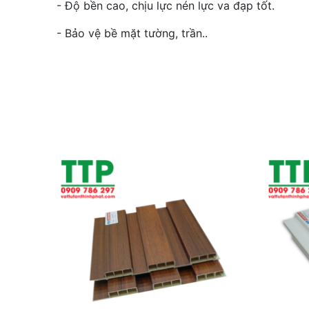
- Độ bền cao, chịu lực nén lực va đạp tốt.
- Bảo vệ bề mặt tường, trần..