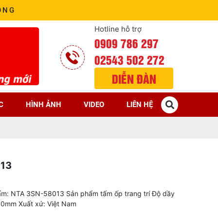
ÒNG
Hotline hỗ trợ
0909 786 297
02543 502 272
DIỄN ĐÀN
C
HÌNH ẢNH
VIDEO
LIÊN HỆ
013
m: NTA 3SN-58013 Sản phẩm tấm ốp trang trí Độ dầy
00mm Xuất xứ: Việt Nam