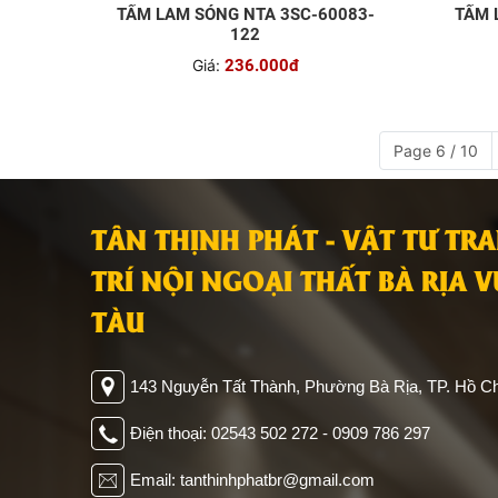
TẤM LAM SÓNG NTA 3SC-60083-
TẤM 
122
Giá:
236.000đ
Page 6 / 10
TÂN THỊNH PHÁT - VẬT TƯ TR
TRÍ NỘI NGOẠI THẤT BÀ RỊA 
TÀU
143 Nguyễn Tất Thành, Phường Bà Rịa, TP. Hồ Ch
Điện thoại: 02543 502 272 - 0909 786 297
Email: tanthinhphatbr@gmail.com