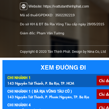
Website: https://vattutanthinhphat.com
Mã số thuế/GPDKKD: 3502282219
Do sở KH & ĐT Bà Rịa Vũng Tàu cấp ngày 28/05/2015
Giám đốc: Phạm Văn Tường
Copyright © 2020 Tân Thịnh Phát. Design by Nina Co, Ltd
XEM ĐƯỜNG ĐI
CHI NHÁNH 1
Chỉ đ
143 Nguyễn Tất Thành, P. Bà Rịa, TP. HCM
CHI NHÁNH 1 ( BÀ RỊA VŨNG TÀU CŨ )
Chỉ đ
143 Nguyễn Tất Thành, P. Phước Nguyên, TP. Bà Rịa
CHI NHÁNH 4
Chỉ đ