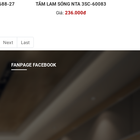
688-27
TẤM LAM SÓNG NTA 3SC-60083
Giá:
236.000đ
Next
Last
FANPAGE FACEBOOK