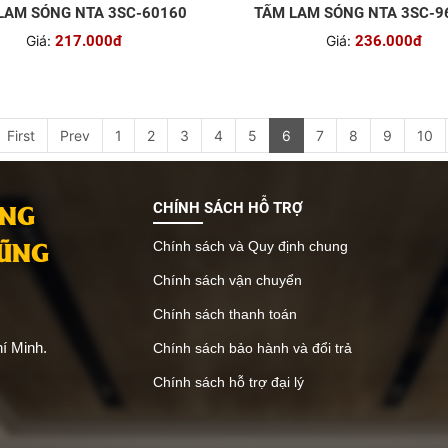
LAM SÓNG NTA 3SC-60160
TẤM LAM SÓNG NTA 3SC-9
Giá:
217.000đ
Giá:
236.000đ
First
Prev
1
2
3
4
5
6
7
8
9
10
ANG
CHÍNH SÁCH HỖ TRỢ
VŨNG
Chính sách và Quy định chung
Chính sách vận chuyển
Chính sách thanh toán
í Minh.
Chính sách bảo hành và đổi trả
Chính sách hỗ trợ đại lý