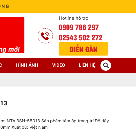
ÒNG
Hotline hỗ trợ
0909 786 297
02543 502 272
DIỄN ĐÀN
C
HÌNH ẢNH
VIDEO
LIÊN HỆ
013
m: NTA 3SN-58013 Sản phẩm tấm ốp trang trí Độ dầy
00mm Xuất xứ: Việt Nam