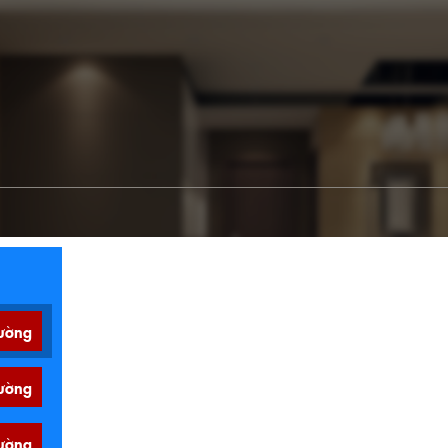
ường
ường
ường