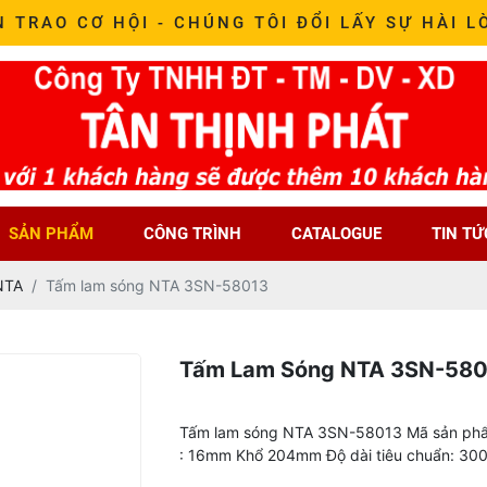
N TRAO CƠ HỘI - CHÚNG TÔI ĐỔI LẤY SỰ HÀI L
SẢN PHẨM
CÔNG TRÌNH
CATALOGUE
TIN TỨ
NTA
Tấm lam sóng NTA 3SN-58013
Tấm Lam Sóng NTA 3SN-58
Tấm lam sóng NTA 3SN-58013 Mã sản phẩ
: 16mm Khổ 204mm Độ dài tiêu chuẩn: 30