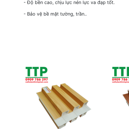
- Độ bền cao, chịu lực nén lực va đạp tốt.
- Bảo vệ bề mặt tường, trần..