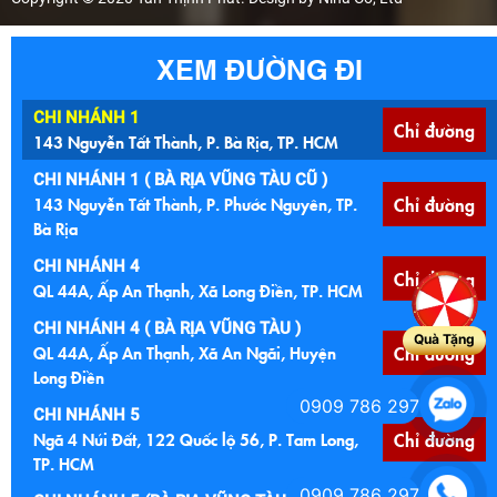
XEM ĐƯỜNG ĐI
CHI NHÁNH 1
Chỉ đường
143 Nguyễn Tất Thành, P. Bà Rịa, TP. HCM
CHI NHÁNH 1 ( BÀ RỊA VŨNG TÀU CŨ )
143 Nguyễn Tất Thành, P. Phước Nguyên, TP.
Chỉ đường
Bà Rịa
CHI NHÁNH 4
Chỉ đường
QL 44A, Ấp An Thạnh, Xã Long Điền, TP. HCM
CHI NHÁNH 4 ( BÀ RỊA VŨNG TÀU )
Quà Tặng
QL 44A, Ấp An Thạnh, Xã An Ngãi, Huyện
Chỉ đường
Long Điền
0909 786 297
CHI NHÁNH 5
Ngã 4 Núi Đất, 122 Quốc lộ 56, P. Tam Long,
Chỉ đường
TP. HCM
0909 786 297