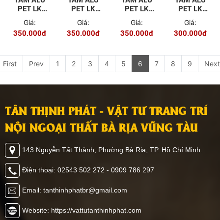
TẤM ALU
TẤM ALU
TẤM ALU
TẤM ALU
PET LK
PET LK
PET LK
PET LK
2009
2008
2007
2005
Giá:
Giá:
Giá:
Giá:
350.000đ
350.000đ
350.000đ
300.000đ
First
Prev
1
2
3
4
5
6
7
8
9
Next
TÂN THỊNH PHÁT - VẬT TƯ TRANG TRÍ
NỘI NGOẠI THẤT BÀ RỊA VŨNG TÀU
143 Nguyễn Tất Thành, Phường Bà Rịa, TP. Hồ Chí Minh.
Điện thoại: 02543 502 272 - 0909 786 297
Email: tanthinhphatbr@gmail.com
Website: https://vattutanthinhphat.com