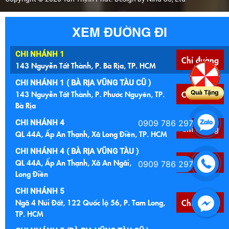
XEM ĐƯỜNG ĐI
CHI NHÁNH 1
Chỉ đường
143 Nguyễn Tất Thành, P. Bà Rịa, TP. HCM
CHI NHÁNH 1 ( BÀ RỊA VŨNG TÀU CŨ )
143 Nguyễn Tất Thành, P. Phước Nguyên, TP.
Chỉ đường
Quà Tặng
Bà Rịa
CHI NHÁNH 4
0909 786 297
Chỉ đường
QL 44A, Ấp An Thạnh, Xã Long Điền, TP. HCM
CHI NHÁNH 4 ( BÀ RỊA VŨNG TÀU )
QL 44A, Ấp An Thạnh, Xã An Ngãi, Huyện
Chỉ đường
0909 786 297
Long Điền
CHI NHÁNH 5
Ngã 4 Núi Đất, 122 Quốc lộ 56, P. Tam Long,
Chỉ đường
TP. HCM