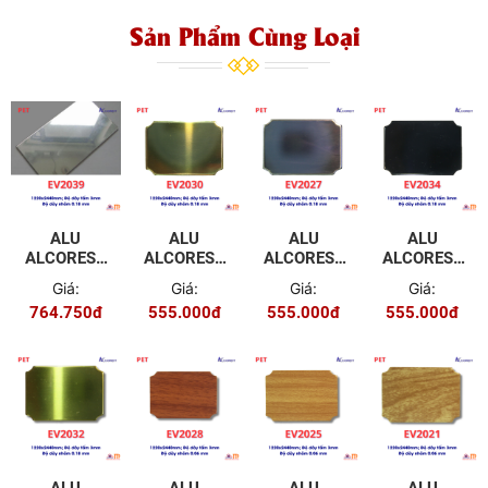
Sản Phẩm Cùng Loại
ALU
ALU
ALU
ALU
ALCOREST
ALCOREST
ALCOREST
ALCOREST
TRONG
TRONG
TRONG
TRONG
Giá:
Giá:
Giá:
Giá:
NHÀ PET
NHÀ PET
NHÀ PET
NHÀ PET
764.750đ
555.000đ
555.000đ
555.000đ
EV2039
EV2030
EV2029
EV2034
MÀU
MÀU
MÀU
MÀU
GƯƠNG
GƯƠNG
GƯƠNG
GƯƠNG
TRẮNG
VÀNG
ĐEN
ĐEN