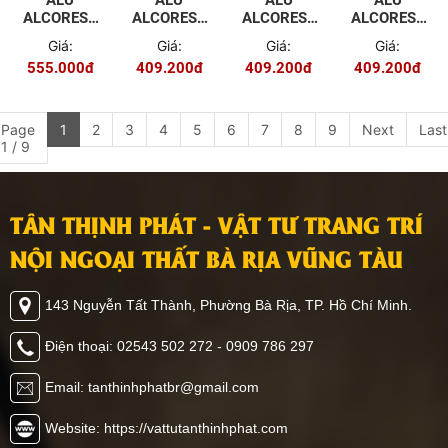
ALU
ALU
ALU
ALU
ALCOREST
ALCOREST
ALCOREST
ALCOREST
TRONG
TRONG
TRONG
TRONG
Giá:
Giá:
Giá:
Giá:
NHÀ PET
NHÀ PET
NHÀ PET
NHÀ PET
555.000đ
409.200đ
409.200đ
409.200đ
EV2032
EV2028
EV2025
EV2021
MÀU
MÀU VÂN
MÀU VÂN
MÀU VÂN
GƯƠNG
GỖ ĐỎ
GỖ ĐẬM
GỖ NHẠT
VÀNG
Page
1
2
3
4
5
6
7
8
9
Next
Last
1 / 9
TÂN THỊNH PHÁT - VẬT TƯ TRANG TRÍ
NỘI NGOẠI THẤT BÀ RỊA VŨNG TÀU
143 Nguyễn Tất Thành, Phường Bà Rịa, TP. Hồ Chí Minh.
Điện thoại: 02543 502 272 - 0909 786 297
Email: tanthinhphatbr@gmail.com
Website: https://vattutanthinhphat.com