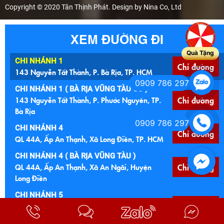
Copyright © 2020 Tân Thịnh Phát. Design by Nina Co, Ltd
XEM ĐƯỜNG ĐI
Quà Tặng
CHI NHÁNH 1
Chỉ đường
143 Nguyễn Tất Thành, P. Bà Rịa, TP. HCM
0909 786 297
CHI NHÁNH 1 ( BÀ RỊA VŨNG TÀU CŨ )
143 Nguyễn Tất Thành, P. Phước Nguyên, TP.
Chỉ đường
Bà Rịa
0909 786 297
CHI NHÁNH 4
Chỉ đường
QL 44A, Ấp An Thạnh, Xã Long Điền, TP. HCM
CHI NHÁNH 4 ( BÀ RỊA VŨNG TÀU )
QL 44A, Ấp An Thạnh, Xã An Ngãi, Huyện
Chỉ đường
Long Điền
CHI NHÁNH 5
Ngã 4 Núi Đất, 122 Quốc lộ 56, P. Tam Long,
Chỉ đường
TP. HCM