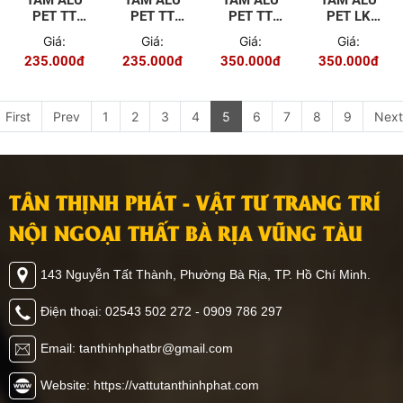
TẤM ALU
TẤM ALU
TẤM ALU
TẤM ALU
PET TT
PET TT
PET TT
PET LK
2026
2025
2001
2018
Giá:
Giá:
Giá:
Giá:
235.000đ
235.000đ
350.000đ
350.000đ
First
Prev
1
2
3
4
5
6
7
8
9
Next
TÂN THỊNH PHÁT - VẬT TƯ TRANG TRÍ
NỘI NGOẠI THẤT BÀ RỊA VŨNG TÀU
143 Nguyễn Tất Thành, Phường Bà Rịa, TP. Hồ Chí Minh.
Điện thoại: 02543 502 272 - 0909 786 297
Email: tanthinhphatbr@gmail.com
Website: https://vattutanthinhphat.com