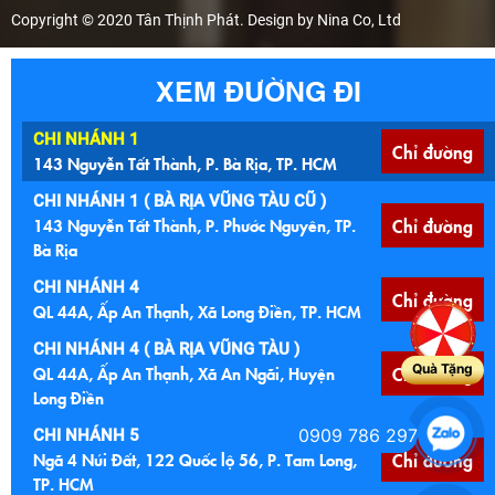
Copyright © 2020 Tân Thịnh Phát. Design by Nina Co, Ltd
XEM ĐƯỜNG ĐI
CHI NHÁNH 1
Chỉ đường
143 Nguyễn Tất Thành, P. Bà Rịa, TP. HCM
CHI NHÁNH 1 ( BÀ RỊA VŨNG TÀU CŨ )
143 Nguyễn Tất Thành, P. Phước Nguyên, TP.
Chỉ đường
Bà Rịa
CHI NHÁNH 4
Chỉ đường
QL 44A, Ấp An Thạnh, Xã Long Điền, TP. HCM
CHI NHÁNH 4 ( BÀ RỊA VŨNG TÀU )
Quà Tặng
QL 44A, Ấp An Thạnh, Xã An Ngãi, Huyện
Chỉ đường
Long Điền
0909 786 297
CHI NHÁNH 5
Ngã 4 Núi Đất, 122 Quốc lộ 56, P. Tam Long,
Chỉ đường
TP. HCM