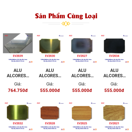
Sản Phẩm Cùng Loại
ALU
ALU
ALU
ALU
ALCOREST
ALCOREST
ALCOREST
ALCOREST
TRONG
TRONG
TRONG
TRONG
Giá:
Giá:
Giá:
Giá:
NHÀ PET
NHÀ PET
NHÀ PET
NHÀ PET
764.750đ
555.000đ
555.000đ
555.000đ
EV2039
EV2030
EV2029
EV2034
MÀU
MÀU
MÀU
MÀU
GƯƠNG
GƯƠNG
GƯƠNG
GƯƠNG
TRẮNG
VÀNG
ĐEN
ĐEN