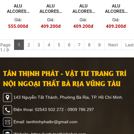
ALU
ALU
ALU
ALU
ALCOREST
ALCOREST
ALCOREST
ALCOREST
TRONG
TRONG
TRONG
TRONG
Giá:
Giá:
Giá:
Giá:
NHÀ PET
NHÀ PET
NHÀ PET
NHÀ PET
555.000đ
409.200đ
409.200đ
409.200đ
EV2032
EV2028
EV2025
EV2021
MÀU
MÀU VÂN
MÀU VÂN
MÀU VÂN
GƯƠNG
GỖ ĐỎ
GỖ ĐẬM
GỖ NHẠT
VÀNG
Page
1
2
3
4
5
6
7
8
9
Next
Last
1 / 9
TÂN THỊNH PHÁT - VẬT TƯ TRANG TRÍ
NỘI NGOẠI THẤT BÀ RỊA VŨNG TÀU
143 Nguyễn Tất Thành, Phường Bà Rịa, TP. Hồ Chí Minh.
Điện thoại: 02543 502 272 - 0909 786 297
Email: tanthinhphatbr@gmail.com
Website: https://vattutanthinhphat.com