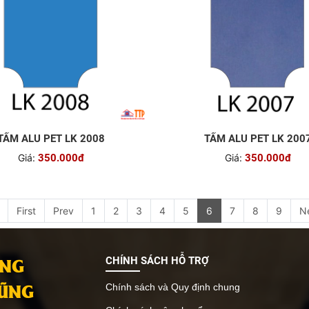
TẤM ALU PET LK 2008
TẤM ALU PET LK 200
Giá:
350.000đ
Giá:
350.000đ
First
Prev
1
2
3
4
5
6
7
8
9
N
ANG
CHÍNH SÁCH HỖ TRỢ
VŨNG
Chính sách và Quy định chung