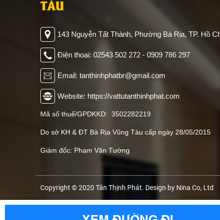
TÀU
143 Nguyễn Tất Thành, Phường Bà Rịa, TP. Hồ Ch
Điện thoại: 02543 502 272 - 0909 786 297
Email: tanthinhphatbr@gmail.com
Website: https://vattutanthinhphat.com
Mã số thuế/GPDKKD: 3502282219
Do sở KH & ĐT Bà Rịa Vũng Tàu cấp ngày 28/05/2015
Giám đốc: Phạm Văn Tường
Copyright © 2020 Tân Thịnh Phát. Design by Nina Co, Ltd
XEM ĐƯỜNG ĐI