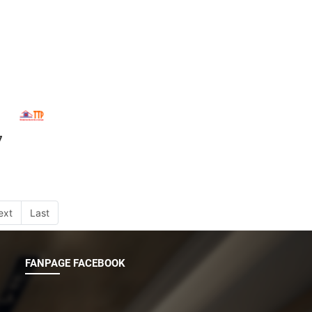
7
TẤM ALU PET LK 2005
Giá:
300.000đ
ext
Last
FANPAGE FACEBOOK