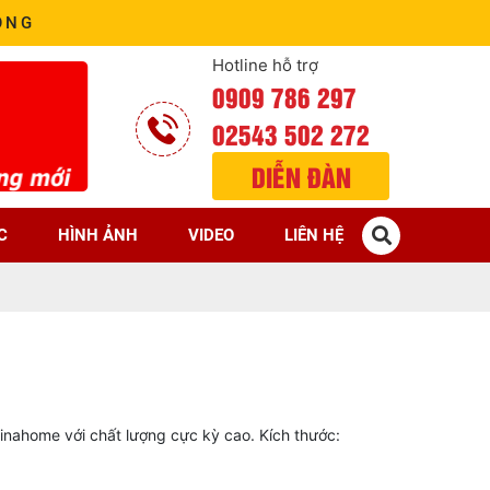
ÒNG
Hotline hỗ trợ
0909 786 297
02543 502 272
DIỄN ĐÀN
C
HÌNH ẢNH
VIDEO
LIÊN HỆ
inahome với chất lượng cực kỳ cao. Kích thước: