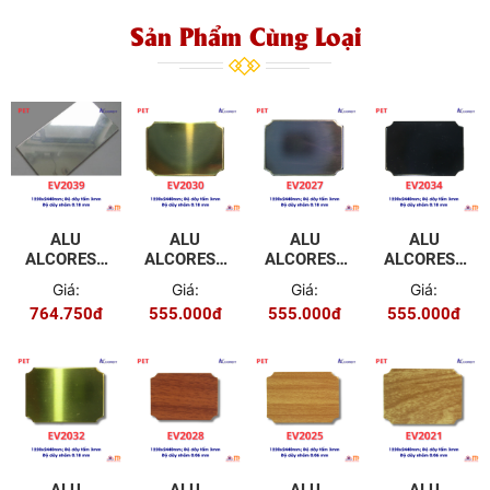
Sản Phẩm Cùng Loại
ALU
ALU
ALU
ALU
ALCOREST
ALCOREST
ALCOREST
ALCOREST
TRONG
TRONG
TRONG
TRONG
Giá:
Giá:
Giá:
Giá:
NHÀ PET
NHÀ PET
NHÀ PET
NHÀ PET
764.750đ
555.000đ
555.000đ
555.000đ
EV2039
EV2030
EV2029
EV2034
MÀU
MÀU
MÀU
MÀU
GƯƠNG
GƯƠNG
GƯƠNG
GƯƠNG
TRẮNG
VÀNG
ĐEN
ĐEN