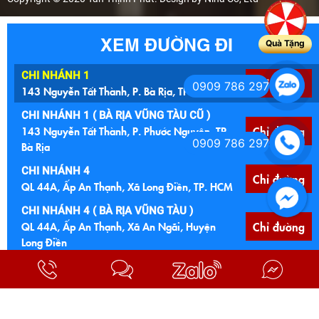
XEM ĐƯỜNG ĐI
Quà Tặng
CHI NHÁNH 1
Chỉ đường
0909 786 297
143 Nguyễn Tất Thành, P. Bà Rịa, TP. HCM
CHI NHÁNH 1 ( BÀ RỊA VŨNG TÀU CŨ )
143 Nguyễn Tất Thành, P. Phước Nguyên, TP.
Chỉ đường
0909 786 297
Bà Rịa
CHI NHÁNH 4
Chỉ đường
QL 44A, Ấp An Thạnh, Xã Long Điền, TP. HCM
CHI NHÁNH 4 ( BÀ RỊA VŨNG TÀU )
QL 44A, Ấp An Thạnh, Xã An Ngãi, Huyện
Chỉ đường
Long Điền
CHI NHÁNH 5
Ngã 4 Núi Đất, 122 Quốc lộ 56, P. Tam Long,
Chỉ đường
TP. HCM