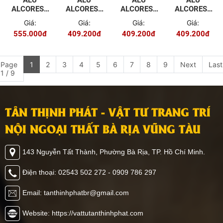
ALU
ALU
ALU
ALU
ALCOREST
ALCOREST
ALCOREST
ALCOREST
TRONG
TRONG
TRONG
TRONG
Giá:
Giá:
Giá:
Giá:
NHÀ PET
NHÀ PET
NHÀ PET
NHÀ PET
555.000đ
409.200đ
409.200đ
409.200đ
EV2032
EV2028
EV2025
EV2021
MÀU
MÀU VÂN
MÀU VÂN
MÀU VÂN
GƯƠNG
GỖ ĐỎ
GỖ ĐẬM
GỖ NHẠT
VÀNG
Page
1
2
3
4
5
6
7
8
9
Next
Last
1 / 9
TÂN THỊNH PHÁT - VẬT TƯ TRANG TRÍ
NỘI NGOẠI THẤT BÀ RỊA VŨNG TÀU
143 Nguyễn Tất Thành, Phường Bà Rịa, TP. Hồ Chí Minh.
Điện thoại: 02543 502 272 - 0909 786 297
Email: tanthinhphatbr@gmail.com
Website: https://vattutanthinhphat.com