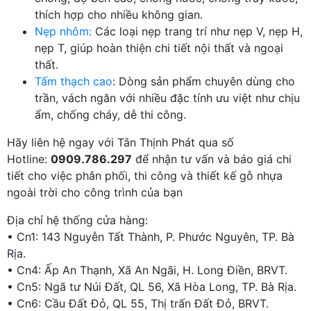
thích hợp cho nhiều không gian.
Nẹp nhôm:
Các loại nẹp trang trí như nẹp V, nẹp H,
nẹp T, giúp hoàn thiện chi tiết nội thất và ngoại
thất.
Tấm thạch cao
: Dòng sản phẩm chuyên dùng cho
trần, vách ngăn với nhiều đặc tính ưu việt như chịu
ẩm, chống cháy, dễ thi công.
Hãy liên hệ ngay với Tân Thịnh Phát qua số
Hotline:
0909.786.297
để nhận tư vấn và báo giá chi
tiết cho việc phân phối, thi công và thiết kế gỗ nhựa
ngoài trời cho công trình của bạn
Địa chỉ hệ thống cửa hàng:
• Cn1: 143 Nguyễn Tất Thành, P. Phước Nguyên, TP. Bà
Rịa.
• Cn4: Ấp An Thạnh, Xã An Ngãi, H. Long Điền, BRVT.
• Cn5: Ngã tư Núi Đất, QL 56, Xã Hòa Long, TP. Bà Rịa.
• Cn6: Cầu Đất Đỏ, QL 55, Thị trấn Đất Đỏ, BRVT.