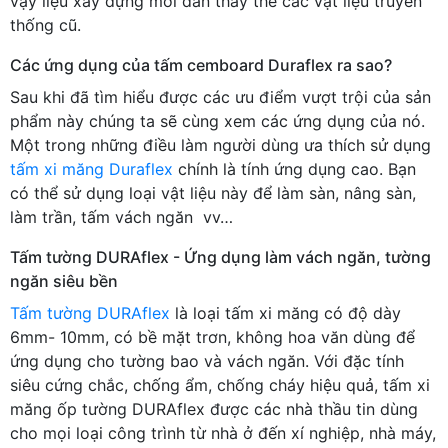
vậy liệu xây dựng mới dần thay thế các vật liệu truyền
thống cũ.
Các ứng dụng của tấm cemboard Duraflex ra sao?
Sau khi đã tìm hiểu được các ưu điểm vượt trội của sản
phẩm này chúng ta sẽ cùng xem các ứng dụng của nó.
Một trong những điều làm người dùng ưa thích sử dụng
tấm xi măng Duraflex
chính là tính ứng dụng cao. Bạn
có thể sử dụng loại vật liệu này để làm sàn, nâng sàn,
làm trần, tấm vách ngăn vv…
Tấm tường DURAflex - Ứng dụng làm vách ngăn, tường
ngăn siêu bền
Tấm tường DURAflex
là loại tấm xi măng có độ dày
6mm- 10mm, có bề mặt trơn, không hoa văn dùng để
ứng dụng cho tường bao và vách ngăn. Với đặc tính
siêu cứng chắc, chống ẩm, chống cháy hiệu quả, tấm xi
măng ốp tường DURAflex được các nhà thầu tin dùng
cho mọi loại công trình từ nhà ở đến xí nghiệp, nhà máy,