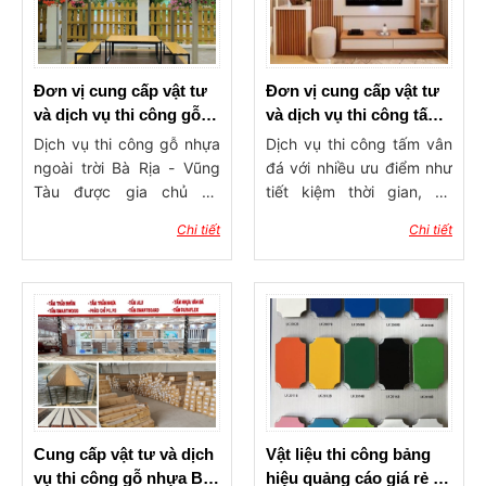
Đơn vị cung cấp vật tư
Đơn vị cung cấp vật tư
và dịch vụ thi công gỗ
và dịch vụ thi công tấm
nhựa ngoài trời Bà Rịa
vân đá Bà Rịa - Vũng
Dịch vụ thi công gỗ nhựa
Dịch vụ thi công tấm vân
Vũng Tàu uy tín
Tàu uy tín, chất lượng
ngoài trời Bà Rịa - Vũng
đá với nhiều ưu điểm như
Tàu được gia chủ ưa
tiết kiệm thời gian, thi
chuộng giúp tiết kiệm thời
công nhanh chóng, được
Chi tiết
Chi tiết
gian tìm hiểu sản phẩm,
đảm bảo về chất lượng
chất lượng thi công được
công trình,..
đảm bảo,...
Cung cấp vật tư và dịch
Vật liệu thi công bảng
vụ thi công gỗ nhựa Bà
hiệu quảng cáo giá rẻ tại