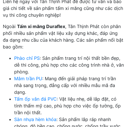
Liên hệ ngay với Tân Thịnh Phát để được tư vấn và báo
giá chi tiết về sản phẩm tấm xi măng cũng như các dịch
vụ thi công chuyên nghiệp!
Ngoài
Tấm xi măng Duraflex
, Tân Thịnh Phát còn phân
phối nhiều sản phẩm vật liệu xây dựng khác, đáp ứng
đa dạng nhu cầu của khách hàng. Các sản phẩm nổi bật
bao gồm:
Phào chỉ PS
: Sản phẩm trang trí nội thất bền đẹp,
dễ thi công, phù hợp cho các công trình nhà ở, văn
phòng.
Mâm trần PU
: Mang đến giải pháp trang trí trần
nhà sang trọng, đẳng cấp với nhiều mẫu mã đa
dạng.
Tấm ốp vân đá PVC
: Vật liệu nhẹ, dễ lắp đặt, có
tính thẩm mỹ cao, phù hợp cho việc ốp tường, ốp
trần nội thất.
Sàn nhựa hèm khóa
: Sản phẩm lắp ráp nhanh
chóng, độ bền cao, chống nước, chống trầy xước,