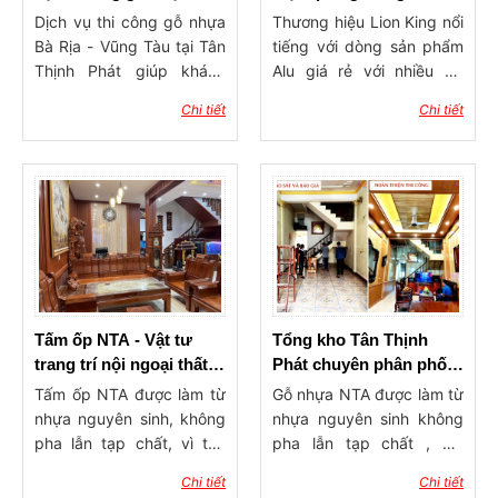
Rịa - Vũng Tàu
Bà Rịa Vũng Tàu - tấm
Dịch vụ thi công gỗ nhựa
Thương hiệu Lion King nổi
ALu Lion King
Bà Rịa - Vũng Tàu tại Tân
tiếng với dòng sản phẩm
Thịnh Phát giúp khách
Alu giá rẻ với nhiều ưu
hàng tiết kiệm thời gian,
điểm tuyệt vời như độ bền
Chi tiết
Chi tiết
tiết kiệm tài chính, không
cao, nhẹ, dễ uốn cong, dễ
phát sinh thêm chi phí,...
uốn cong, đa dạng màu
sắc, chống oxi hóa, ...
Tấm ốp NTA - Vật tư
Tổng kho Tân Thịnh
trang trí nội ngoại thất
Phát chuyên phân phối
Bà Rịa Vũng Tàu
gỗ nhựa NTA chính
Tấm ốp NTA được làm từ
Gỗ nhựa NTA được làm từ
hãng tại Bà Rịa Vũng
nhựa nguyên sinh, không
nhựa nguyên sinh không
Tàu.
pha lẫn tạp chất, vì thế
pha lẫn tạp chất , với
sản phẩm rất an toàn với
nhiều ưu điểm tuyệt vời
Chi tiết
Chi tiết
sức khỏe con người, khả
như cách âm, cách nhiệt,