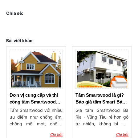
Chia sẻ:
Bài viết khác:
Đơn vị cung cấp và thi
Tấm Smartwood là gì?
công tấm Smartwood
Báo giá tấm Smart Bà
giá rẻ Bà Rịa - Vũng Tàu
Rịa - Vũng Tàu rẻ nhất
Tấm Smartwood với nhiều
Giá tấm Smartwood Bà
năm 2023
ưu điểm như chống ẩm,
Rịa - Vũng Tàu rẻ hơn gỗ
chống mối mọt, chống
tự nhiên, không bị mối
cong vênh, chống cháy,
mọt, chống ẩm, không
Chi tiết
Chi tiết
độ bền cao, chịu lực tốt
cong vênh, không bắt