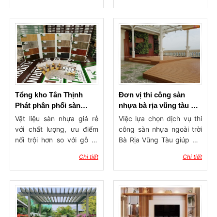
được nhiều người dân yêu
lửa,... được người dân tin
thích và lựa chọn.
tưởng và lựa chọn.
Tổng kho Tân Thịnh
Đơn vị thi công sàn
Phát phân phối sàn
nhựa bà rịa vũng tàu uy
nhựa giá rẻ tại Bà Rịa -
tín, lành nghề
Vật liệu sàn nhựa giá rẻ
Việc lựa chọn dịch vụ thi
Vũng Tàu
với chất lượng, ưu điểm
công sàn nhựa ngoài trời
nổi trội hơn so với gỗ tự
Bà Rịa Vũng Tàu giúp gia
nhiên như giá thành thấp,
chủ tiết kiệm không ít thời
Chi tiết
Chi tiết
chống ẩm, chống trơn
gian tìm hiểu, chất lượng
trượt, cách âm tốt, dễ lau
thi công vẫn được đảm
chùi...
bảo chất lượng