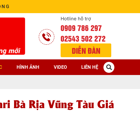
ÒNG
Hotline hỗ trợ
0909 786 297
02543 502 272
DIỄN ĐÀN
C
HÌNH ẢNH
VIDEO
LIÊN HỆ
ri Bà Rịa Vũng Tàu Giá