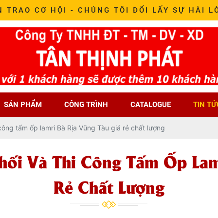
N TRAO CƠ HỘI - CHÚNG TÔI ĐỔI LẤY SỰ HÀI L
SẢN PHẨM
CÔNG TRÌNH
CATALOGUE
TIN TỨ
 công tấm ốp lamri Bà Rịa Vũng Tàu giá rẻ chất lượng
hối Và Thi Công Tấm Ốp Lam
Rẻ Chất Lượng