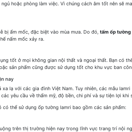
ngủ hoặc phòng làm việc. Vì chúng cách âm tốt nên sẽ man
dễ bị ẩm mốc, đặc biệt vào mùa mưa. Do đó,
tấm ốp tường
chế nấm mốc xảy ra.
ụng tốt ở mọi không gian nội thất và ngoại thất. Bạn có th
oặc sản phẩm cũng được sử dụng tốt cho khu vực ban công
ện nay
á xa lạ với các gia đình Việt Nam. Tuy nhiên, các mẫu lamr
c yêu cầu về thẩm mỹ, độ bền, chi phí và sự tiện lợi khi 
 gỗ có thể sử dụng ốp tường lamri bao gồm các sản phẩm:
uộng trên thị trường hiện nay trong lĩnh vực trang trí nội